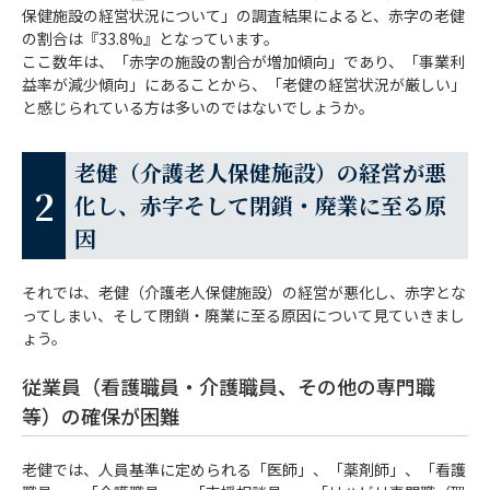
保健施設の経営状況について」の調査結果によると、赤字の老健
の割合は『33.8%』となっています。
老健（介護老人保健施設）を閉鎖・廃止す
ここ数年は、「赤字の施設の割合が増加傾向」であり、「事業利
る際の手続き
益率が減少傾向」にあることから、「老健の経営状況が厳しい」
と感じられている方は多いのではないでしょうか。
廃止・閉鎖・廃業ではなく、M&A（事業売
却）という選択を！
老健（介護老人保健施設）の経営が悪
化し、赤字そして閉鎖・廃業に至る原
まとめ
因
それでは、老健（介護老人保健施設）の経営が悪化し、赤字とな
ってしまい、そして閉鎖・廃業に至る原因について見ていきまし
ょう。
従業員（看護職員・介護職員、その他の専門職
等）の確保が困難
老健では、人員基準に定められる「医師」、「薬剤師」、「看護