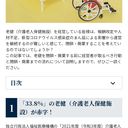
老健（介護老人保健施設）を経営している皆様は、報酬改定や人
材不足、新型コロナウイルス感染症のまん延による影響から運営
を継続するのが難しいと感じて、閉鎖・廃業することを考えてい
るのではないでしょうか？
この記事では、老健を閉鎖・廃業する前に経営者が取るべき行動
と閉鎖・廃業までの流れについて説明しますので、ぜひご一読く
ださい。
目次
「33.8%」の老健（介護老人保健施設）が赤
字！
「33.8%」の老健（介護老人保健施
設）が赤字！
老健（介護老人保健施設）の経営が悪化
し、赤字そして閉鎖・廃業に至る原因
独立行政法人福祉医療機構の「2021年度（令和3年度）介護老人