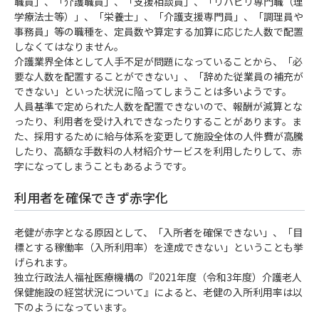
職員」、「介護職員」、「支援相談員」、「リハビリ専門職（理
学療法士等）」、「栄養士」、「介護支援専門員」、「調理員や
事務員」等の職種を、定員数や算定する加算に応じた人数で配置
しなくてはなりません。
介護業界全体として人手不足が問題になっていることから、「必
要な人数を配置することができない」、「辞めた従業員の補充が
できない」といった状況に陥ってしまうことは多いようです。
人員基準で定められた人数を配置できないので、報酬が減算とな
ったり、利用者を受け入れできなったりすることがあります。ま
た、採用するために給与体系を変更して施設全体の人件費が高騰
したり、高額な手数料の人材紹介サービスを利用したりして、赤
字になってしまうこともあるようです。
利用者を確保できず赤字化
老健が赤字となる原因として、「入所者を確保できない」、「目
標とする稼働率（入所利用率）を達成できない」ということも挙
げられます。
独立行政法人福祉医療機構の『2021年度（令和3年度）介護老人
保健施設の経営状況について』によると、老健の入所利用率は以
下のようになっています。