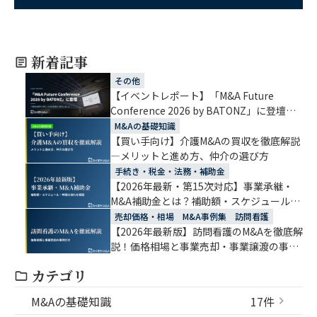
新着記事
その他
【イベントレポート】「M&A Future
Conference 2026 by BATONZ」に登壇｜
介護・福祉・医療業界に特化したM&A支援
M&Aの基礎知識
「カイポケM&A」
【買い手向け】介護M&Aの買収を徹底解説
―メリットと進め方、仲介の選び方
手続き・税金・法務・補助金
【2026年最新・第15次対応】事業承継・
M&A補助金とは？補助額・スケジュール・
申請の流れをわかりやすく解説
売却価格・相場
M&A事例集
訪問看護
【2026年最新版】訪問看護のM&Aを徹底解
説！価格相場と事業売却・事業譲渡の事例
付き
カテゴリ
M&Aの基礎知識
17件