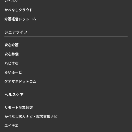
カイポケ
かべなしクラウド
介護経営ドットコム
シニアライフ
安心介護
安心葬儀
ハピすむ
らいふーど
ケアマネドットコム
ヘルスケア
リモート産業保健
かべなし求人ナビ・就労支援ナビ
エイチエ