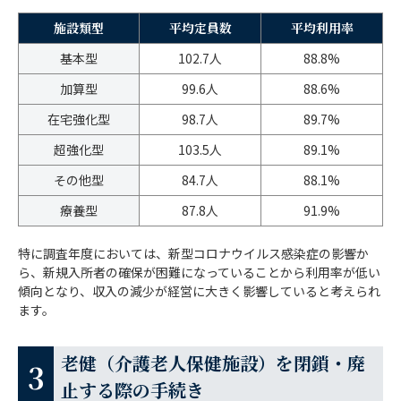
施設類型
平均定員数
平均利用率
基本型
102.7人
88.8%
加算型
99.6人
88.6%
在宅強化型
98.7人
89.7%
超強化型
103.5人
89.1%
その他型
84.7人
88.1%
療養型
87.8人
91.9%
特に調査年度においては、新型コロナウイルス感染症の影響か
ら、新規入所者の確保が困難になっていることから利用率が低い
傾向となり、収入の減少が経営に大きく影響していると考えられ
ます。
老健（介護老人保健施設）を閉鎖・廃
止する際の手続き