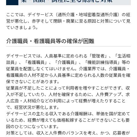
デイサービスの閉鎖・廃業の手順・手続き
ここでは、デイサービス（通所介護・地域密着型通所介護）の経
閉鎖・廃業ではなく、M&A（事業売却）と
営が悪化し、赤字そして閉鎖・廃業に至る原因と対策について見
ていきましょう。
いう選択を！
介護職員・看護職員等の確保が困難
まとめ
デイサービスでは、人員基準に定められる「管理者」、「生活相
談員」、「看護職員」、「介護職員」、「機能訓練指導員」等の
従業員を配置しなくてはいけません。介護業界では、介護職員・
看護職員の人材不足から人員基準に定められる人数の従業員を確
保できないことがあります。
従業員が不足したことによって利用者を増やすことができず、収
入が不足していたり、人材を確保するために、人件費アップ、求
人広告・人材紹介などの利用によって経費が増えたりすること
で、経営状況が悪化します。
デイサービスの主たる収入である介護報酬は、単価を国が定めて
いるため、経費が増えても価格転嫁することができないことも要
因のひとつになっています。
対策としては、収入と人件費のバランスを考え、かつ、応募者が