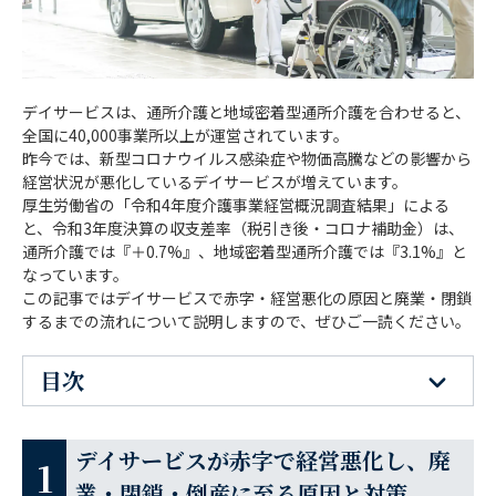
デイサービスは、通所介護と地域密着型通所介護を合わせると、
全国に40,000事業所以上が運営されています。
昨今では、新型コロナウイルス感染症や物価高騰などの影響から
経営状況が悪化しているデイサービスが増えています。
厚生労働省の「令和4年度介護事業経営概況調査結果」による
と、令和3年度決算の収支差率（税引き後・コロナ補助金）は、
通所介護では『＋0.7%』、地域密着型通所介護では『3.1%』と
なっています。
この記事ではデイサービスで赤字・経営悪化の原因と廃業・閉鎖
するまでの流れについて説明しますので、ぜひご一読ください。
目次
デイサービスが赤字で経営悪化し、廃業・
閉鎖・倒産に至る原因と対策
デイサービスが赤字で経営悪化し、廃
業・閉鎖・倒産に至る原因と対策