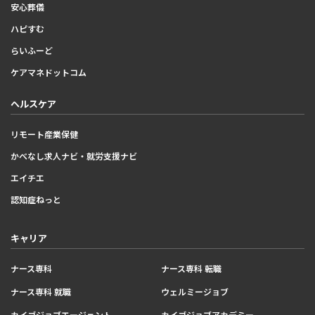
安心葬儀
ハピすむ
らいふーど
ケアマネドットコム
ヘルスケア
リモート産業保健
かべなし求人ナビ・就労支援ナビ
エイチエ
認知症ねっと
キャリア
ナース専科
ナース専科 転職
ナース専科 就職
ウェルミージョブ
カイゴジョブエージェント
カイゴジョブアカデミー