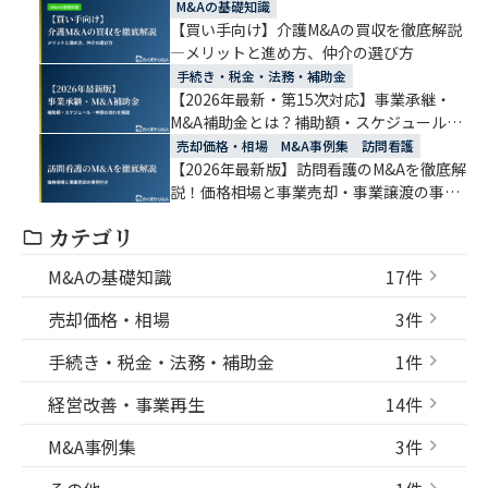
介護・福祉・医療業界に特化したM&A支援
M&Aの基礎知識
「カイポケM&A」
【買い手向け】介護M&Aの買収を徹底解説
―メリットと進め方、仲介の選び方
手続き・税金・法務・補助金
【2026年最新・第15次対応】事業承継・
M&A補助金とは？補助額・スケジュール・
申請の流れをわかりやすく解説
売却価格・相場
M&A事例集
訪問看護
【2026年最新版】訪問看護のM&Aを徹底解
説！価格相場と事業売却・事業譲渡の事例
付き
カテゴリ
M&Aの基礎知識
17件
売却価格・相場
3件
手続き・税金・法務・補助金
1件
経営改善・事業再生
14件
M&A事例集
3件