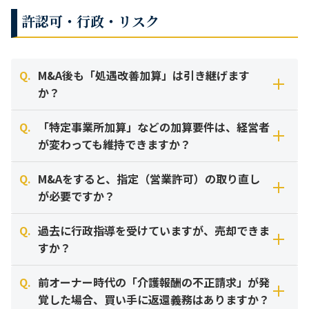
安心してご検討いただけます。
担当コンサルタントより折り返しご連絡し、秘密保持契約を
許認可・行政・リスク
締結させていただいた上で、詳細な企業概要書（IM）を開示
介護・医療・福祉・調剤・保育・建設・治療家・葬儀
させていただきます。
気になる案件が複数ある場合も、まとめてお問い合わせいた
Q.
M&A後も「処遇改善加算」は引き継げます
だけます。
か？
Q.
「特定事業所加算」などの加算要件は、経営者
はい、基本的には引き継ぎ可能ですが、M&Aの手法（スキー
が変わっても維持できますか？
ム）によって手続きが異なります。
Q.
M&Aをすると、指定（営業許可）の取り直し
【株式譲渡の場合】 運営法人が変わらないため、そのまま加
人員体制や運営基準が維持されていれば可能です。ただし
が必要ですか？
算の算定を継続できます。行政へは「変更届」の提出で済む
「人材要件」には注意が必要です。
ケースが一般的です。
Q.
過去に行政指導を受けていますが、売却できま
特定事業所加算などは、「介護福祉士の割合」や「勤続年
「株式譲渡」なら不要ですが、「事業譲渡」なら必要です。
すか？
【事業譲渡の場合】 運営法人が変わるため、現在の法人で一
数」が要件になっている場合があります。M&Aに伴いベテラ
度「廃止」の手続きを行い、買い手企業側で新たに「加算の
ン職員が退職してしまい、比率が下がると加算が算定できな
【株式譲渡の場合】 法人の法人格はそのままですので、指定
Q.
前オーナー時代の「介護報酬の不正請求」が発
届出」を行う必要があります。ただし、事前にスケジュール
くなるリスクがあります。そのため、職員の雇用継続がM&A
番号も変わりません。代表者変更の届出のみで済みます。
売却自体は可能ですが、改善報告が完了していることが望ま
覚した場合、買い手に返還義務はありますか？
を調整し、空白期間（加算が取れない期間）が出ないように
成功の鍵となります。
しいです。