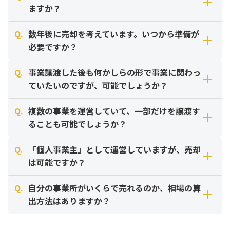
ますか？
Q.
数年後に売却を考えています。いつから準備が
十分に可能性がございます。赤字＝売却不可ではありませ
必要ですか？
ん。
Q.
事業譲渡した後も何かしらの形で事業に関わっ
実際、介護業界では「現在の収支」よりも、「有資格スタッ
少しでも検討されているなら、早めのご相談をおすすめしま
ていたいのですが、可能でしょうか？
フの確保状況」や「立地の良さ」、「稼働率改善の余地（ポ
す。
テンシャル）」を評価して買収を希望されるケースが多々あ
Q.
複数の事業を運営していて、一部だけを譲渡す
ります。
M&Aの成約までは、お問い合わせから最短でも3ヶ月～6ヶ
はい、顧問やアドバイザーとして残るケースも一般的です。
ることも可能でしょうか？
まずは貴社の強みを整理させていただきますので、諦める前
月、長いものでは1年以上かかるケースもございます。
に一度無料査定をご利用ください。
また、直前になって慌てるよりも、1〜2年前から財務状況の
買い手企業様にとっても、前経営者様が一定期間残って引継
Q.
「個人事業主」として運営していますが、売却
整理や運営体制の改善（磨き上げ）を行っておくことで、よ
ぎや利用者様対応を行ってくれることは大きな安心材料にな
もちろん可能です。「事業譲渡」や「会社分割」という手法
は可能ですか？
り高い評価（高値売却）に繋がる可能性が高まります。
ります。
を用います。
「引継ぎ期間として半年だけ」「週2回の顧問契約で」な
Q.
自分の事業所がいくらで売れるのか、相場の算
ど、ご希望の関わり方を条件交渉に盛り込むことができま
「遠方の事業所だけ手放したい」「採算の合わない訪問介護
可能です。ただし「事業譲渡」の形式になるため、行政手続
出方法はありますか？
す。
部門だけ譲渡して、施設運営に集中したい」といったご相談
きが少し複雑になります。
は非常に増えています。