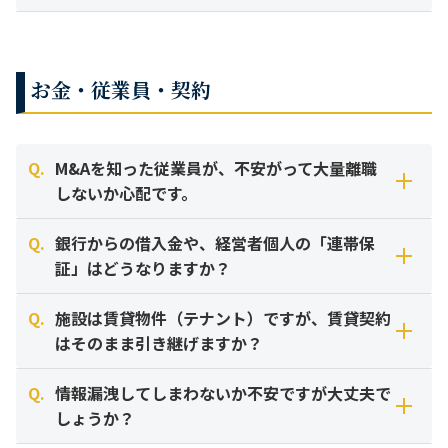
手続きを進めるのが通例です。
【事業譲渡の場合】 原則として、売り手側で「廃止届」、買
い手側で「新規指定申請」が必要です。 ただし、多くの自治
過去に実地指導（運営指導）で指摘を受けていても、すでに
M&Aの手法によって異なります。
体ではM&Aによる事業承継を円滑に進めるため、廃止と新規
改善済みであれば問題なく売却できます。ただし、「返還金
💡ここがポイント（解説）
お金・従業員・契約
指定を同日に行い、営業を途切れさせない運用（みなし指定
（過誤調整）」が未払いの状態や、「指定取り消し処分」の
【株式譲渡の場合】 会社そのものを引き継ぐため、過去の不
処遇改善加算は「賃金改善計画」に基づいて支給され
のような運用）が可能です。
最中である場合は、M&Aが極めて困難になります。 隠して売
正に対する返還義務も新しいオーナー（買い手）が引き継ぐ
ます。事業譲渡の場合は、新しい会社でも「同等以上
却すると契約解除や損害賠償の対象となるため、初期段階で
ことになります（簿外債務のリスク）。
Q.
の賃金改善」を行う計画書を提出する必要がありま
M&Aを知った従業員が、不安がって大量離職
必ずご相談ください。
💡ここがポイント（解説）
す。
しないか心配です。
【事業譲渡の場合】 原則として、事業（資産や権利）のみを
事業譲渡の場合、「指定番号」が変わります。 これに
買収するため、前の法人が行った不正の責任は引き継ぎませ
Q.
より、レセプト（請求）ソフトの設定変更や、利用者
銀行からの借入金や、経営者個人の「連帯保
ん。 ※ただし、実質的に同一の運営とみなされる場合や、行
参考：厚生労働省老健局：介護保険最新情報Vol.1230（令和6年度介護報酬改
公表のタイミング（ディスクローズ）を慎重に行うことで、
様との重要事項説明書の再締結など、事務作業が発生
証」はどうなりますか？
政の判断によっては影響が及ぶ可能性もゼロではないため、
定に関するQ&A）などにおける「事業所の変更等があった場合の取り扱い」
混乱は防げます。
することを想定しておく必要があります。
詳細な監査（デューデリジェンス）が重要です。
に準拠。
Q.
施設は賃貸物件（テナント）ですが、賃貸契約
成約前の段階で従業員様に情報を開示することは基本的には
基本的には、借入金は会社と共に引き継がれ、経営者様の連
はそのまま引き継げますか？
参考：介護保険法 第70条（指定介護老人福祉施設等の指定）等の規定に基づ
ありません。最終契約を締結し、従業員様の雇用や給与条件
帯保証は外れます（解除されます）。
💡ここがポイント（解説）
く。
が守られることが確定した段階で、買い手企業の社長様と一
Q.
これが、買い手企業が「事業譲渡」を好む大きな理由
情報漏洩してしまわないか不安ですが大丈夫で
緒に説明会を開くのが最もスムーズです。 カイポケM&Aで
株式譲渡の場合、会社の借金は新しい株主（買い手企業）が
原則引き継げますが、大家さん（オーナー）の承諾が必要に
の一つです。売り手様にとっては、事業譲渡は「負の
しょうか？
は、この「発表の仕方」や「伝え方」まで含めてサポートい
引き継ぐのが一般的です。その際、金融機関の承諾を得て、
なるケースが多いです。
遺産を断ち切って売れる」メリットがありますが、手