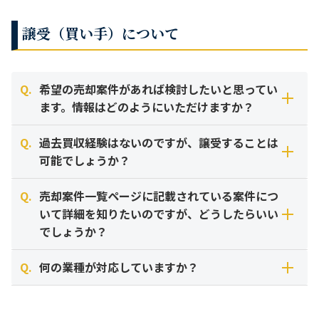
切り離す事業と残す事業の振り分けについても、専門コンサ
法人化していない個人事業主様でもM&Aは活発に行われてい
「時価純資産 ＋ 営業利益の2～3年分（のれん代）」が一般
ルタントがアドバイスいたします。
ます。ただし、株式譲渡（会社ごとの売却）ができないた
的な目安です。
譲受（買い手）について
め、事業や資産を個別に移転する「事業譲渡」の手法をとり
ます。 この場合、指定（営業許可）の取り直しが発生するた
介護業界では、現在保有している資産（現金や設備）に、年
め、行政手続きのスケジュール管理が重要になります。
間利益の数年分を「のれん代（営業権）」として上乗せした
Q.
希望の売却案件があれば検討したいと思ってい
金額が株価のベースとなります。 ただし、エリアの需給バラ
ます。情報はどのようにいただけますか？
ンスや、加算の取得状況、スタッフの定着率によって評価額
は大きく変動します。正確な金額を知りたい場合は無料査定
Q.
過去買収経験はないのですが、譲受することは
をご利用ください。
まずは無料の「買い手登録」をお願いいたします。
可能でしょうか？
参考：中小M&Aガイドライン 第2版（中小企業庁）：年買法（修正純資産法＋
ご希望のエリアや種別をご登録いただければ、条件に合う新
Q.
売却案件一覧ページに記載されている案件につ
のれん）として紹介されている一般的な算出手法に基づきます。
着案件をメールにて優先的にご紹介させていただきます。
もちろん可能です。初めての方こそ、当社にお任せくださ
いて詳細を知りたいのですが、どうしたらいい
また、Webサイト上には掲載できない「非公開案件（水面下
い。
でしょうか？
の良質な案件）」も多数ございますので、登録して情報をお
待ちいただくのが最も近道です。
介護・障害福祉業界に特化した専門コンサルタントが、案件
Q.
何の業種が対応していますか？
のご紹介から、財務状況の確認、条件交渉、行政手続きのア
各案件ページの「お問い合わせフォーム」よりご連絡くださ
ドバイスまで一貫してサポートいたします。
い。
不安な点があれば、その都度ご説明しながら進めますので、
ご対応を受け付けている業種は以下となります。