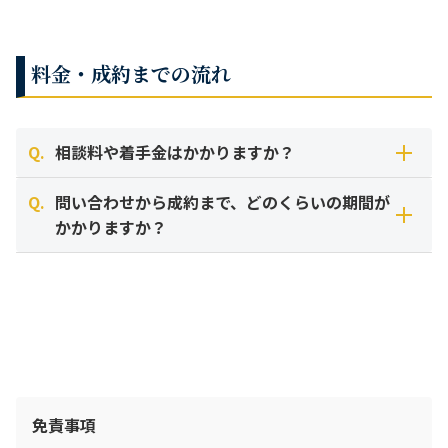
たします。
前経営者様の個人保証（連帯保証）を解除する手続きを行い
続きが煩雑になるデメリットもあります。
ます。 ただし、事業譲渡の場合や、財務状況によっては、売
賃貸契約書には通常「経営権が変わる場合は貸主の承諾が必
ご安心ください。初期段階では特定されないよう配慮して進
却代金で借入金を一括返済するスキームをとることもありま
要」といった条項が入っています。 M&Aの話がまとまって
めます。
料金・成約までの流れ
参考：会社法上の「事業譲渡」の解釈および、厚生労働省の過去の事例（介
す。
も、大家さんが首を縦に振らないと破談になるリスクがある
護保険法に基づく連座制など）に基づく。
ため、どのタイミングで大家さんに相談に行くか、コンサル
当社は事前に秘密保持契約の締結を行い、徹底した情報管理
タントと戦略を立てて進める必要があります。
のもとでご相談を受け付けています。
参考：経営者保証に関するガイドライン（中小企業庁・金融庁）、民法 第
Q.
相談料や着手金はかかりますか？
また、買い手候補への最初の打診は、法人名や詳細住所を伏
446条（保証人の責任など）。
せた「ノンネームシート（匿名概要書）」を用いて行うた
Q.
問い合わせから成約まで、どのくらいの期間が
め、従業員様や取引先様に知られることなくお相手を探すこ
いいえ、ご相談は無料です。また、着手金も一切いただいて
かかりますか？
とが可能です。
おりません。
※プライバシーマーク（Pマーク）取得企業です。
当社は「完全成功報酬制」を採用しておりますので、M&Aが
平均して3ヶ月〜6ヶ月程度が目安となります。
成約するまで費用は発生いたしません。安心してご相談くだ
さい。
ただし、案件の規模や条件調整の難航度によっては、1年程
※なお、譲受（買収）をご検討の方につきましては、基本合
度かかる場合もございます。余裕を持ってスケジュールを組
意の締結時に中間金を申し受けております。詳細はお気軽に
まれることをお勧めします。
お問い合わせください。
免責事項