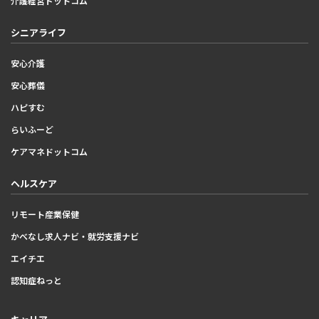
介護経営ドットコム
シニアライフ
安心介護
安心葬儀
ハピすむ
らいふーど
ケアマネドットコム
ヘルスケア
リモート産業保健
かべなし求人ナビ・就労支援ナビ
エイチエ
認知症ねっと