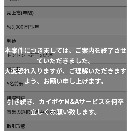
売上高(年間)
約3,000万円/年
利益
本案件につきましては、ご案内を終了させ
トントン～若干の赤字
ていただきました。
大変恐れ入りますが、ご理解いただきます
職員数
よう、お願い申し上げます。
5名前後
譲渡理由
引き続き、カイポケM&Aサービスを何卒
宜しくお願い致します。
事業の選択と集中のため
取引形態