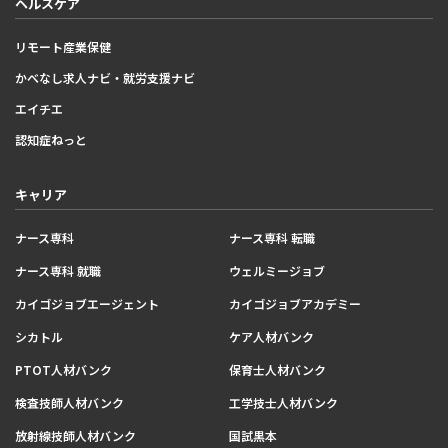
ヘルスケア
リモート産業保健
かべなし求人ナビ・就労支援ナビ
エイチエ
認知症ねっと
キャリア
ナース専科
ナース専科 転職
ナース専科 就職
ウェルミージョブ
カイゴジョブエージェント
カイゴジョブアカデミー
シカトル
ケア人材バンク
PTOT人材バンク
保育士人材バンク
検査技師人材バンク
工学技士人材バンク
放射線技師人材バンク
国試黒本