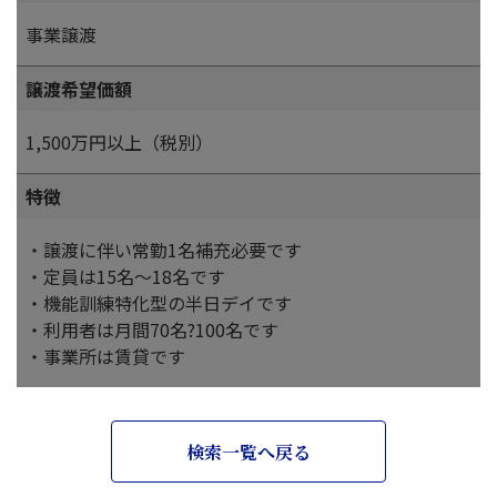
事業譲渡
譲渡希望価額
1,500万円以上（税別）
特徴
・譲渡に伴い常勤1名補充必要です
・定員は15名～18名です
・機能訓練特化型の半日デイです
・利用者は月間70名?100名です
・事業所は賃貸です
検索一覧へ戻る