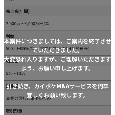
売上高(年間)
2,500万～3,000万円/年
利益
本案件につきましては、ご案内を終了させ
500万円前後/年 （営業利益+削除可能経費等）
ていただきました。
大変恐れ入りますが、ご理解いただきます
職員数
よう、お願い申し上げます。
5名～10名
引き続き、カイポケM&Aサービスを何卒
譲渡理由
宜しくお願い致します。
事業の選択と集中のため
取引形態