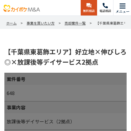
無料相談
電話相談
メニュー
ホーム
事業を買いたい方
売却案件一覧
【千葉県東葛飾エリア
【千葉県東葛飾エリア】好立地×伸びしろ
◎×放課後等デイサービス2拠点
案件番号
648
事業内容
放課後等デイサービス（2拠点）