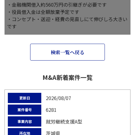
・金融機関借入約560万円の引継ぎが必要です
・役員借入金は全額放棄予定です
・コンセプト・送迎・経費の見直しにて伸びしろ大きい
です
検索一覧へ戻る
M&A新着案件一覧
2026/08/07
更新日
6281
案件番号
就労継続支援A型
事業内容
茨城県
所在地