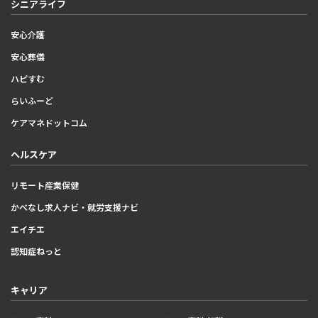
シニアライフ
安心介護
安心葬儀
ハピすむ
らいふーど
ケアマネドットコム
ヘルスケア
リモート産業保健
かべなし求人ナビ・就労支援ナビ
エイチエ
認知症ねっと
キャリア