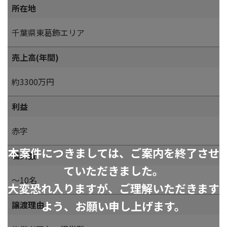
所在地
千葉県東葛飾エリア
売上高(年間)
約3300万円
利益
赤字
本案件につきましては、ご案内を終了させ
職員数
ていただきました。
～10名
大変恐れ入りますが、ご理解いただきます
よう、お願い申し上げます。
譲渡理由