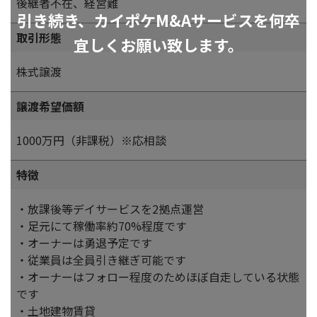
後継者不在、経営難
引き続き、カイポケM&Aサービスを何卒
取引形態
宜しくお願い致します。
株式譲渡
譲渡希望価額
1000万円（非課税）※応相談
特徴
・放課後等デイサービスを2拠点運営
・足元にて稼働率約70%程度です
・オーナーは勇退予定です
・従業員は全員引き継ぎ可能です
・オーナーはフォロー程度のためほぼ自走している状態
です
・土地建物賃貸