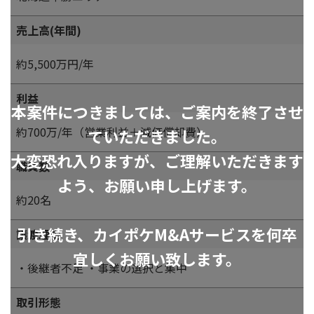
売上高(年間)
約5,500万円/年
利益
本案件につきましては、ご案内を終了させ
約700万/年（営業利益＋減価償却費）
ていただきました。
大変恐れ入りますが、ご理解いただきます
職員数
よう、お願い申し上げます。
約20名
引き続き、カイポケM&Aサービスを何卒
譲渡理由
宜しくお願い致します。
・後継者不足 ・事業の選択と集中
取引形態