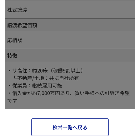
株式譲渡
譲渡希望価額
応相談
特徴
・サ高住：約20床（稼働9割以上）
┗不動産/土地：共に自社所有
・従業員：継続雇用可能
・借入金が約7,000万円あり、買い手様への引継ぎ希望
です
検索一覧へ戻る