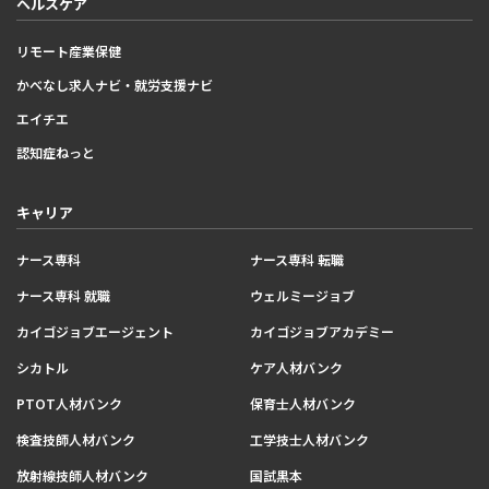
ヘルスケア
リモート産業保健
かべなし求人ナビ・就労支援ナビ
エイチエ
認知症ねっと
キャリア
ナース専科
ナース専科 転職
ナース専科 就職
ウェルミージョブ
カイゴジョブエージェント
カイゴジョブアカデミー
シカトル
ケア人材バンク
PTOT人材バンク
保育士人材バンク
検査技師人材バンク
工学技士人材バンク
放射線技師人材バンク
国試黒本