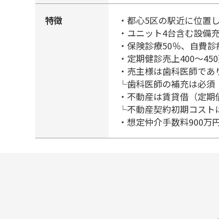
特徴
・都心5区の駅近に位置
・ユニット4台含む設備
・保険診療50％、自費診
・定期健診売上400～45
・売主様は歯科医師であ
└歯科医師の補充は必須
・不動産は賃貸借（定期
└不動産契約初期コストは1
・想定仲介手数料900万