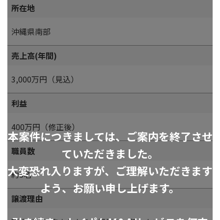
所在地
沖縄県南部
売上高(年間)
3,000万円（見込）
利益
400万円（修正後）
本案件につきましては、ご案内を終了させ
職員数
ていただきました。
大変恐れ入りますが、ご理解いただきます
約5名
よう、お願い申し上げます。
譲渡理由