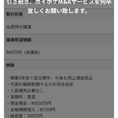
引き続き、カイポケM&Aサービスを何卒
現場業務に集中したく、経営を一任したいため
宜しくお願い致します。
取引形態
出資持分譲渡
譲渡希望価額
900万円（非課税）
特徴
・開業3年目で足元黒字、今後も売上増加見込
・代表が継続勤務するため完全自走
・人員補充必要なし
・事務所：賃貸
・現金預金：約650万円
・金融機関借入：約550円
・純資産：300万円