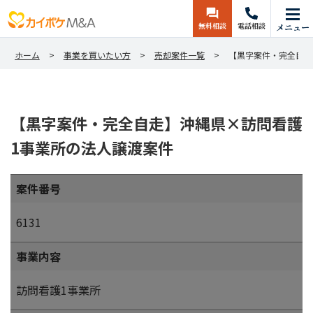
無料相談
電話相談
メニュー
ホーム
事業を買いたい方
売却案件一覧
【黒字案件・完全自走
【黒字案件・完全自走】沖縄県×訪問看護
1事業所の法人譲渡案件
案件番号
6131
事業内容
訪問看護1事業所