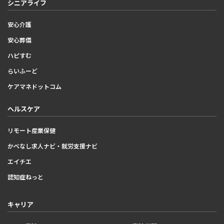
シニアライフ
安心介護
安心葬儀
ハピすむ
らいふーど
ケアマネドットコム
ヘルスケア
リモート産業保健
かべなし求人ナビ・就労支援ナビ
エイチエ
認知症ねっと
キャリア