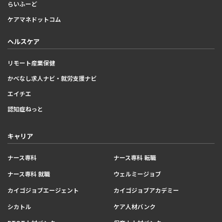
らいふーど
ケアマネドットコム
ヘルスケア
リモート産業保健
かべなし求人ナビ・就労支援ナビ
エイチエ
認知症ねっと
キャリア
ナース専科
ナース専科 転職
ナース専科 就職
ウェルミージョブ
カイゴジョブエージェント
カイゴジョブアカデミー
シカトル
ケア人材バンク