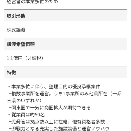
経営者の本業多忙のため
取引形態
株式譲渡
譲渡希望価額
1.1億円（非課税）
特徴
・本業多忙に伴う、整理目的の優良承継案件
└複数事業所を運営。うち1事業所のみ他県所在（一都
三県のいずれか）
└関東圏で一気に商圏拡大が期待できる
・従業員は約50名
└児発管は拠点数以上に在籍、他有資格者多数
└即戦力となる充実した施設設備と運営ノウハウ