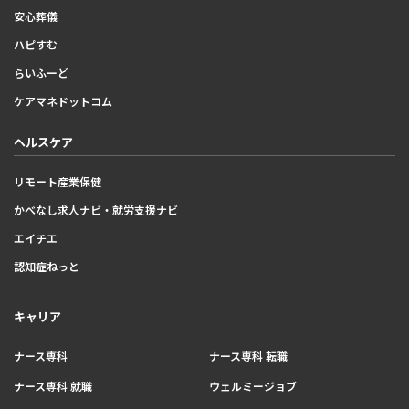
安心葬儀
ハピすむ
らいふーど
ケアマネドットコム
ヘルスケア
リモート産業保健
かべなし求人ナビ・就労支援ナビ
エイチエ
認知症ねっと
キャリア
ナース専科
ナース専科 転職
ナース専科 就職
ウェルミージョブ