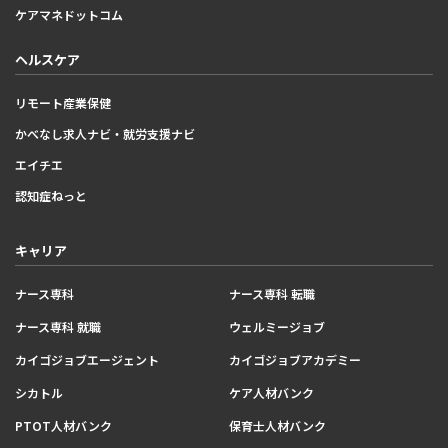
ケアマネドットコム
ヘルスケア
リモート産業保健
かべなし求人ナビ・就労支援ナビ
エイチエ
認知症ねっと
キャリア
ナース専科
ナース専科 転職
ナース専科 就職
ウェルミージョブ
カイゴジョブエージェント
カイゴジョブアカデミー
シカトル
ケア人材バンク
PTOT人材バンク
保育士人材バンク