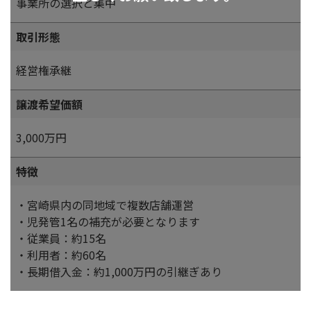
事業所の選択と集中
取引形態
経営権承継
譲渡希望価額
3,000万円
特徴
・宮崎県内の同地域で複数店舗運営
・児発管1名の補充が必要となります
・従業員：約15名
・利用者：約60名
・長期借入金：約1,000万円の引継ぎあり