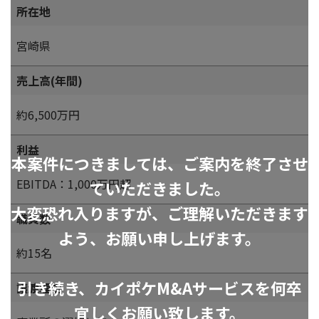
所在地
宮崎県
売上高(年間)
約6,500万円
利益
本案件につきましては、ご案内を終了させ
EBITDA：1,000万円超
ていただきました。
大変恐れ入りますが、ご理解いただきます
職員数
よう、お願い申し上げます。
約15名
引き続き、カイポケM&Aサービスを何卒
譲渡理由
宜しくお願い致します。