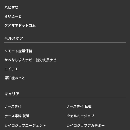
ハピすむ
らいふーど
ケアマネドットコム
ヘルスケア
リモート産業保健
かべなし求人ナビ・就労支援ナビ
エイチエ
認知症ねっと
キャリア
ナース専科
ナース専科 転職
ナース専科 就職
ウェルミージョブ
カイゴジョブエージェント
カイゴジョブアカデミー