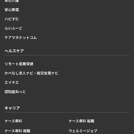
安心介護
安心葬儀
ハピすむ
らいふーど
ケアマネドットコム
ヘルスケア
リモート産業保健
かべなし求人ナビ・就労支援ナビ
エイチエ
認知症ねっと
キャリア
ナース専科
ナース専科 転職
ナース専科 就職
ウェルミージョブ