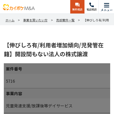
無料相談
電話相談
メニュー
ホーム
事業を買いたい方
売却案件一覧
【伸びしろ有/利用者
【伸びしろ有/利用者増加傾向/児発管在
籍】開設間もない法人の株式譲渡
案件番号
5716
事業内容
児童発達支援/放課後等デイサービス