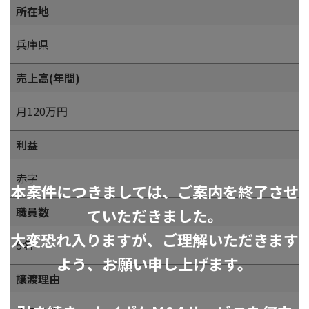
所在地
兵庫県
売上高(年間)
月120万円
利益
赤字
本案件につきましては、ご案内を終了させ
職員数
ていただきました。
大変恐れ入りますが、ご理解いただきます
5名
よう、お願い申し上げます。
譲渡理由