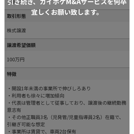
引き続き、カイポケM&Aサービスを何卒
赤字の為
宜しくお願い致します。
取引形態
株式譲渡
譲渡希望価額
100万円
特徴
・開設1年未満の事業所で伸びしろあり
・利用者も徐々に増加傾向
・代表は管理者として従事しており、譲渡後の継続勤務
意志有
・その他正職員3名（児発管/児童指導員2名）在籍で、
引継ぎ可能な想定
・事業所は賃貸で、車両2台保有