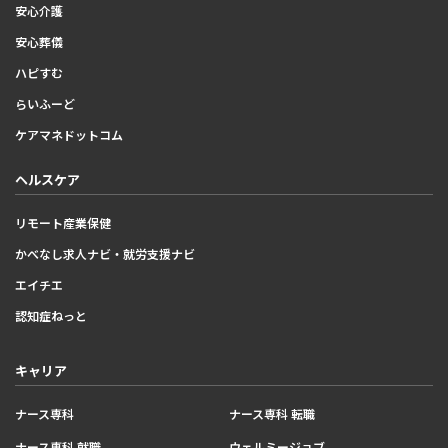
安心介護
安心葬儀
ハピすむ
らいふーど
ケアマネドットコム
ヘルスケア
リモート産業保健
かべなし求人ナビ・就労支援ナビ
エイチエ
認知症ねっと
キャリア
ナース専科
ナース専科 転職
ナース専科 就職
ウェルミージョブ