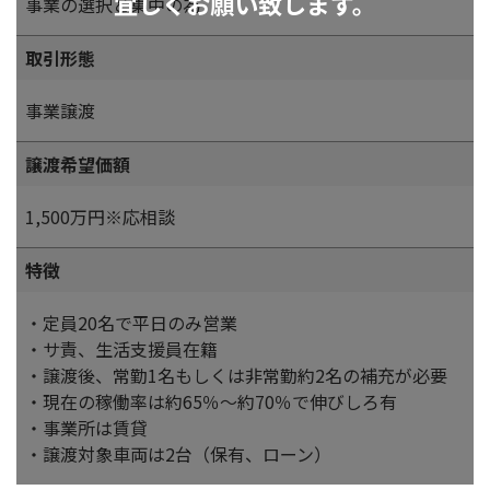
宜しくお願い致します。
事業の選択と集中の為
取引形態
事業譲渡
譲渡希望価額
1,500万円※応相談
特徴
・定員20名で平日のみ営業
・サ責、生活支援員在籍
・譲渡後、常勤1名もしくは非常勤約2名の補充が必要
・現在の稼働率は約65％～約70％で伸びしろ有
・事業所は賃貸
・譲渡対象車両は2台（保有、ローン）