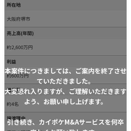
所在地
大阪府堺市
売上高(年間)
約2,600万円
利益
本案件につきましては、ご案内を終了させ
約600万円
ていただきました。
大変恐れ入りますが、ご理解いただきます
職員数
よう、お願い申し上げます。
約4名
譲渡理由
引き続き、カイポケM&Aサービスを何卒