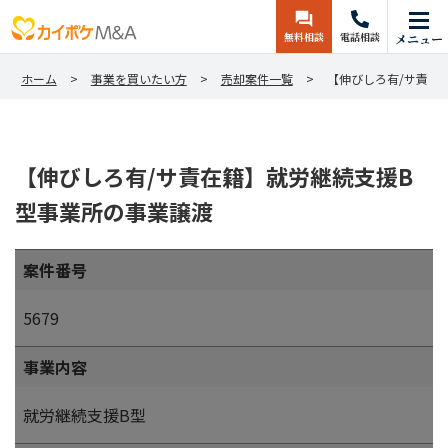
無料相談
電話相談
メニュー
ホーム
事業を買いたい方
売却案件一覧
【伸びしろ有/サ責在
【伸びしろ有/サ責在籍】就労継続支援B
型事業所の事業譲渡
案件番号
5679
事業内容
就労継続支援B型