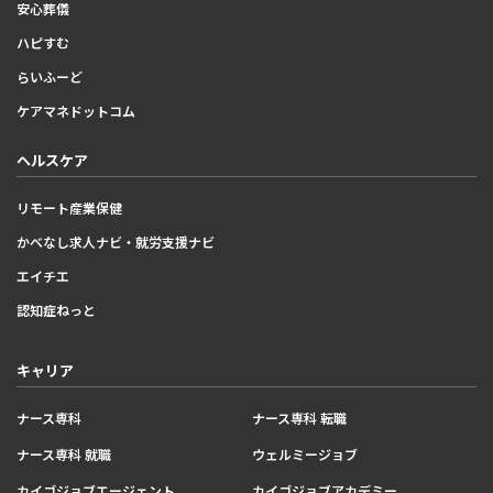
安心葬儀
ハピすむ
らいふーど
ケアマネドットコム
ヘルスケア
リモート産業保健
かべなし求人ナビ・就労支援ナビ
エイチエ
認知症ねっと
キャリア
ナース専科
ナース専科 転職
ナース専科 就職
ウェルミージョブ
カイゴジョブエージェント
カイゴジョブアカデミー