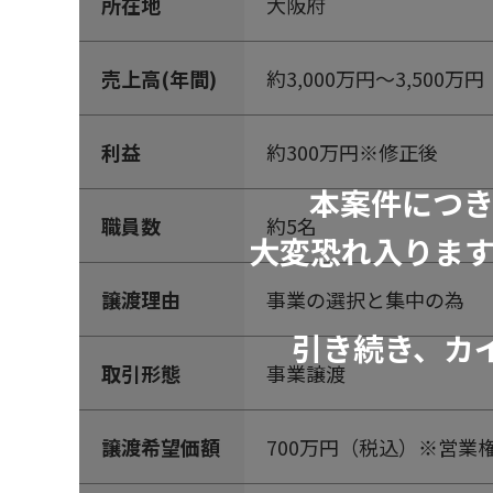
所在地
大阪府
売上高(年間)
約3,000万円～3,500万円
利益
約300万円※修正後
本案件につ
職員数
約5名
大変恐れ入りま
譲渡理由
事業の選択と集中の為
引き続き、カ
取引形態
事業譲渡
譲渡希望価額
700万円（税込）※営業