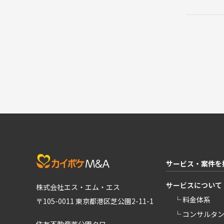
サービス・案件を
サービスについて
株式会社エス・エム・エス
└ 料金体系
〒105-0011 東京都港区芝公園2-11-1
└ コンサルタ
住友不動産芝公園タワー