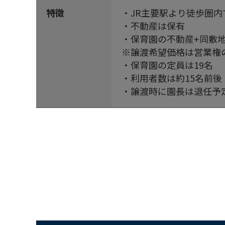
特徴
・JR主要駅より徒歩圏
・不動産は保有
・保育園の不動産+同敷
※譲渡希望価格は営業権
・保育園の定員は19名
・利用者数は約15名前後
・譲渡時に園長は退任予