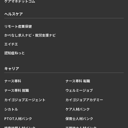
ケアマネドットコム
ヘルスケア
リモート産業保健
かべなし求人ナビ・就労支援ナビ
エイチエ
認知症ねっと
キャリア
ナース専科
ナース専科 転職
ナース専科 就職
ウェルミージョブ
カイゴジョブエージェント
カイゴジョブアカデミー
シカトル
ケア人材バンク
PTOT人材バンク
保育士人材バンク
検査技師人材バンク
工学技士人材バンク