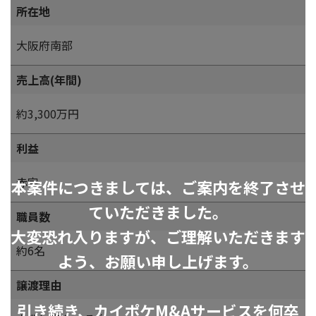
所在地
大阪府南部
売上高(年間)
約3,300万円
利益
赤字
本案件につきましては、ご案内を終了させ
ていただきました。
職員数
大変恐れ入りますが、ご理解いただきます
約6名
よう、お願い申し上げます。
譲渡理由
引き続き、カイポケM&Aサービスを何卒