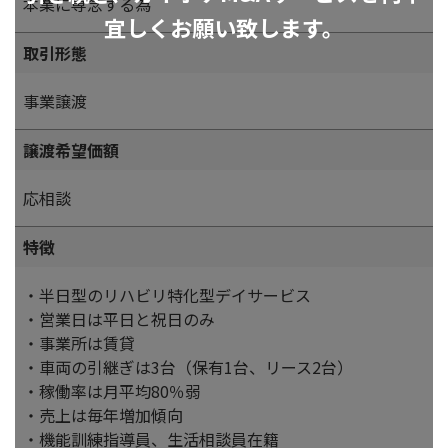
本業に専念する為
宜しくお願い致します。
取引形態
事業譲渡
譲渡希望価額
応相談
特徴
・半日型のリハビリ特化型デイサービス
・営業日は平日と祝日のみ
・事業所は賃貸
・車両の引継ぎは3台（保有1台、リース2台）
・稼働率は月平均80％弱
・売上は毎年増加傾向
・機能訓練指導員、生活相談員在籍