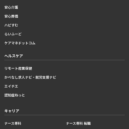
安心介護
安心葬儀
ハピすむ
らいふーど
ケアマネドットコム
ヘルスケア
リモート産業保健
かべなし求人ナビ・就労支援ナビ
エイチエ
認知症ねっと
キャリア
ナース専科
ナース専科 転職