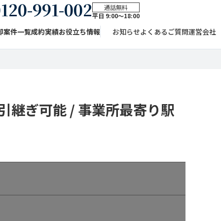
120-991-002
通話無料
平日 9:00〜18:00
却案件一覧
成約実績
お役立ち情報
お知らせ
よくあるご質問
運営会社
引継ぎ可能 / 事業所最寄り駅