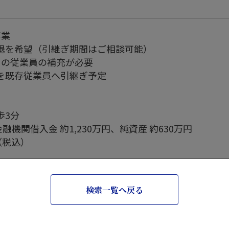
事業
退を希望（引継ぎ期間はご相談可能）
名の従業員の補充が必要
を既存従業員へ引継ぎ予定
歩3分
金融機関借入金 約1,230万円、純資産 約630万円
（税込）
検索一覧へ戻る