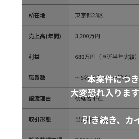
所在地
東京都23区
売上高(年間)
3,200万円
利益
680万円（直近半年実績）
本案件につ
職員数
～5名（オーナー除く）
大変恐れ入りま
譲渡理由
後継者不在
引き続き、カ
取引形態
出資持分譲渡