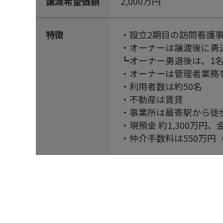
譲渡希望価額
2,000万円
特徴
・設立2期目の訪問看護
・オーナーは譲渡後に勇
┗オーナー勇退後は、1
・オーナーは管理者業務
・利用者数は約50名
・不動産は賃貸
・事業所は最寄駅から徒
・現預金 約1,300万円、
・仲介手数料は550万円