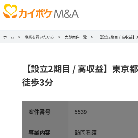
ホーム
事業を買いたい方
売却案件一覧
【設立2期目 / 高収益
【設立2期目 / 高収益】東京
徒歩3分
案件番号
5539
事業内容
訪問看護