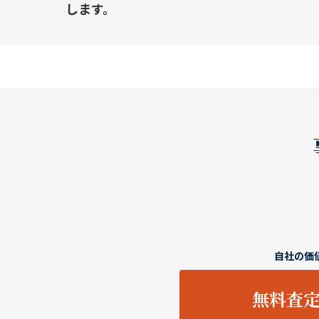
します。
自社の価
無料査