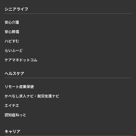
シニアライフ
安心介護
安心葬儀
ハピすむ
らいふーど
ケアマネドットコム
ヘルスケア
リモート産業保健
かべなし求人ナビ・就労支援ナビ
エイチエ
認知症ねっと
キャリア