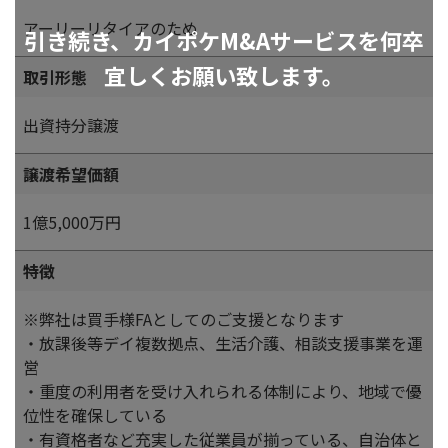
アーリーリタイアのため
引き続き、カイポケM&Aサービスを何卒
宜しくお願い致します。
取引形態
出資持分譲渡
譲渡希望価額
1億5,000万円
特徴
※弊社は買手様FAとしてのご支援となります
・放課後等デイ複数拠点、生活介護、相談支援事業を運
営
・重度の利用者を受け入れられる体制により、地域で優
位性を確保している
・有資格者など充実した従業員が揃っている、自治体と