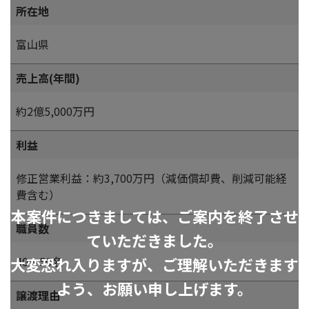
所在地
富山県
売上高(年間)
約2億5,000万円
利益
修正営業利益：約3,700万円（減価償却費、削減可能経
費含む）
本案件につきましては、ご案内を終了させ
職員数
ていただきました。
大変恐れ入りますが、ご理解いただきます
40～50名
よう、お願い申し上げます。
譲渡理由