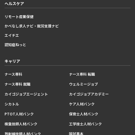
ヘルスケア
リモート産業保健
かべなし求人ナビ・就労支援ナビ
エイチエ
認知症ねっと
キャリア
ナース専科
ナース専科 転職
ナース専科 就職
ウェルミージョブ
カイゴジョブエージェント
カイゴジョブアカデミー
シカトル
ケア人材バンク
PTOT人材バンク
保育士人材バンク
検査技師人材バンク
工学技士人材バンク
放射線技師人材バンク
国試黒本