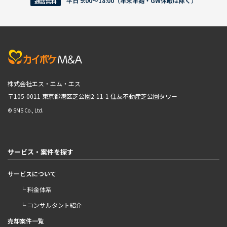
平日 9:00〜18:00（年末年始・GW休暇は除く）
通話無料
株式会社エス・エム・エス
〒105-0011 東京都港区芝公園2-11-1
住友不動産芝公園タワー
© SMS Co., Ltd.
サービス・案件を探す
サービスについて
└ 料金体系
└ コンサルタント紹介
売却案件一覧