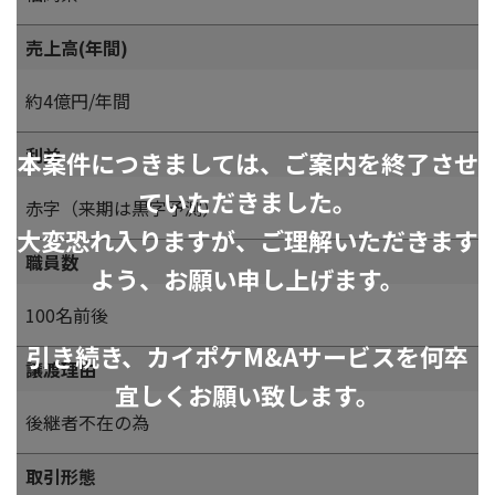
売上高(年間)
約4億円/年間
利益
本案件につきましては、ご案内を終了させ
ていただきました。
赤字（来期は黒字予測）
大変恐れ入りますが、ご理解いただきます
職員数
よう、お願い申し上げます。
100名前後
引き続き、カイポケM&Aサービスを何卒
譲渡理由
宜しくお願い致します。
後継者不在の為
取引形態