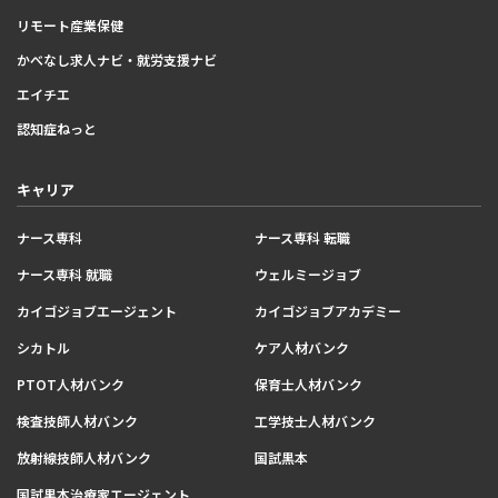
リモート産業保健
かべなし求人ナビ・就労支援ナビ
エイチエ
認知症ねっと
キャリア
ナース専科
ナース専科 転職
ナース専科 就職
ウェルミージョブ
カイゴジョブエージェント
カイゴジョブアカデミー
シカトル
ケア人材バンク
PTOT人材バンク
保育士人材バンク
検査技師人材バンク
工学技士人材バンク
放射線技師人材バンク
国試黒本
国試黒本治療家エージェント