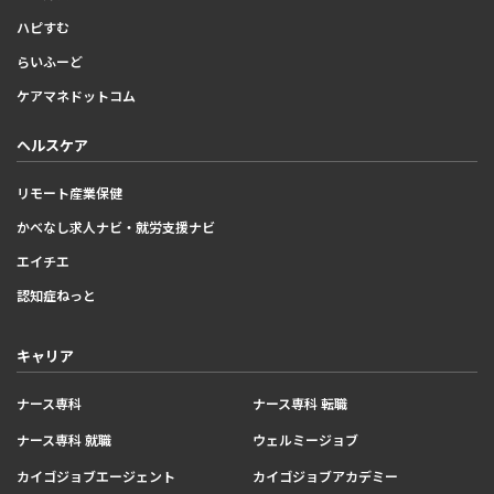
ハピすむ
らいふーど
ケアマネドットコム
ヘルスケア
リモート産業保健
かべなし求人ナビ・就労支援ナビ
エイチエ
認知症ねっと
キャリア
ナース専科
ナース専科 転職
ナース専科 就職
ウェルミージョブ
カイゴジョブエージェント
カイゴジョブアカデミー