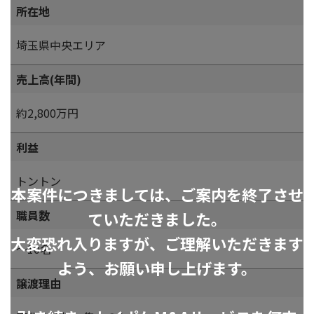
所在地
埼玉県中央エリア
売上高(年間)
約2,800万円
利益
トントン
本案件につきましては、ご案内を終了させ
職員数
ていただきました。
大変恐れ入りますが、ご理解いただきます
～10名
よう、お願い申し上げます。
譲渡理由