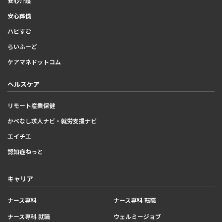
安心介護
安心葬儀
ハピすむ
らいふーど
ケアマネドットコム
ヘルスケア
リモート産業保健
かべなし求人ナビ・就労支援ナビ
エイチエ
認知症ねっと
キャリア
ナース専科
ナース専科 転職
ナース専科 就職
ウェルミージョブ