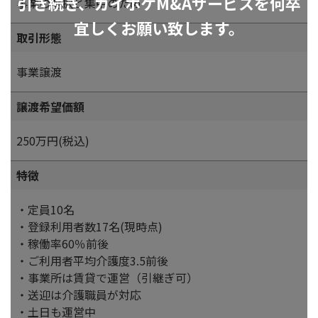
引き続き、カイポケM&Aサービスを何卒
事業の選択と集中のため
宜しくお願い致します。
取引形態
事業譲渡
譲渡希望価額
250万円(税込)
特徴
・定員10名
・登録利用者数17名(現時点)
・稼働率60％前後
・ご利用者平均介護度3.5前後
・事業所は賃貸で運営（引継ぎ可）
・送迎は介護職員が対応
・土日も運営中