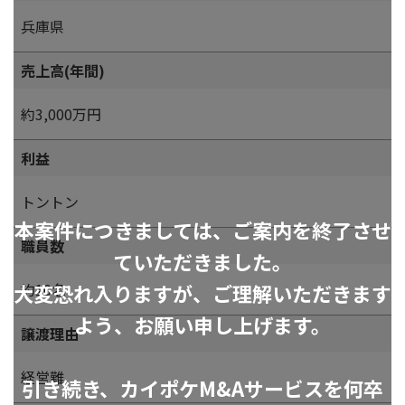
兵庫県
売上高(年間)
約3,000万円
利益
トントン
本案件につきましては、ご案内を終了させ
職員数
ていただきました。
大変恐れ入りますが、ご理解いただきます
約10名
よう、お願い申し上げます。
譲渡理由
経営難
引き続き、カイポケM&Aサービスを何卒