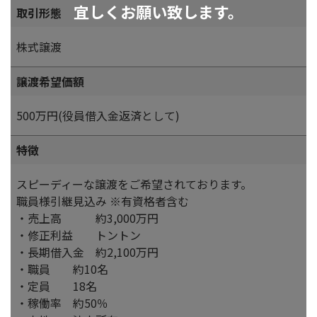
宜しくお願い致します。
取引形態
株式譲渡
譲渡希望価額
500万円(役員借入金返済として)
特徴
スピーディーな譲渡をご希望されております。
職員様引継見込み ※有資格者含む
・売上高 約3,000万円
・修正利益 トントン
・長期借入金 約2,100万円
・職員 約10名
・定員 18名
・稼働率 約50％