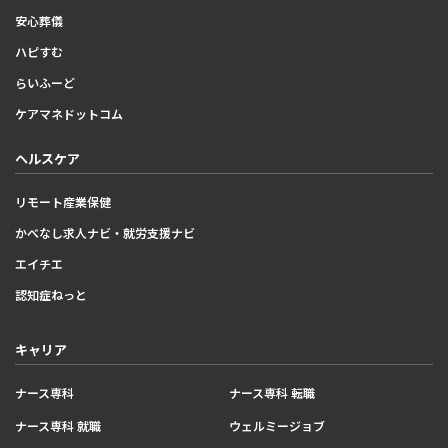
安心葬儀
ハピすむ
らいふーど
ケアマネドットコム
ヘルスケア
リモート産業保健
かべなし求人ナビ・就労支援ナビ
エイチエ
認知症ねっと
キャリア
ナース専科
ナース専科 転職
ナース専科 就職
ウェルミージョブ