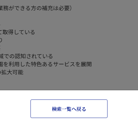
業務ができる方の補充は必要）
み
て取得している
り
要
地域での認知されている
園を利用した特色あるサービスを展開
の拡大可能
検索一覧へ戻る