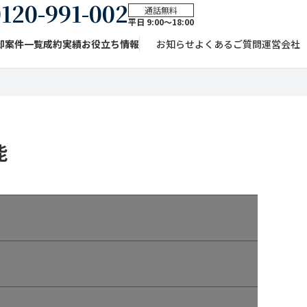
120-991-002
通話無料
平日 9:00〜18:00
却案件一覧
成約実績
お役立ち情報
お知らせ
よくあるご質問
運営会社
能