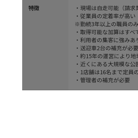
特徴
・現場は自走可能（請求
・従業員の定着率が高い
※勤続3年以上の職員の
・取得可能な加算はすべ
・利用者の集客に強みあ
・送迎車2台の補充が必
・約15年の運営により
・近くにある大規模な公
・1店舗は16名まで定員
・管理者の補充が必要