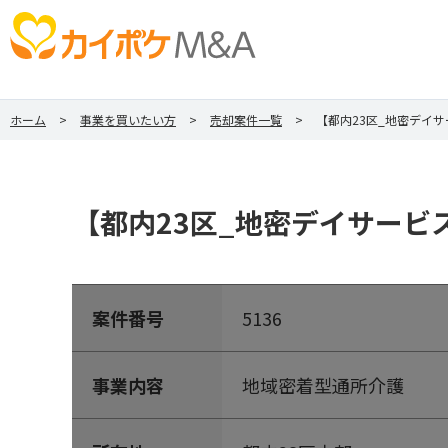
ホーム
事業を買いたい方
売却案件一覧
【都内23区_地密デイ
【都内23区_地密デイサー
案件番号
5136
事業内容
地域密着型通所介護