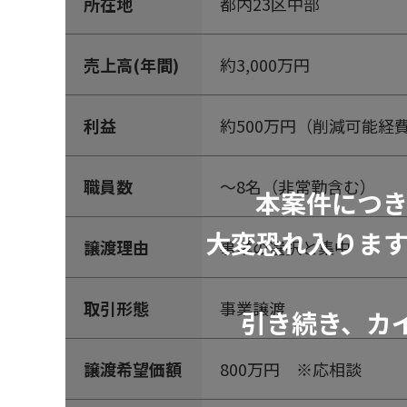
所在地
都内23区中部
売上高(年間)
約3,000万円
利益
約500万円（削減可能経
職員数
～8名（非常勤含む）
本案件につ
大変恐れ入りま
譲渡理由
事業の選択と集中
取引形態
事業譲渡
引き続き、カ
譲渡希望価額
800万円 ※応相談