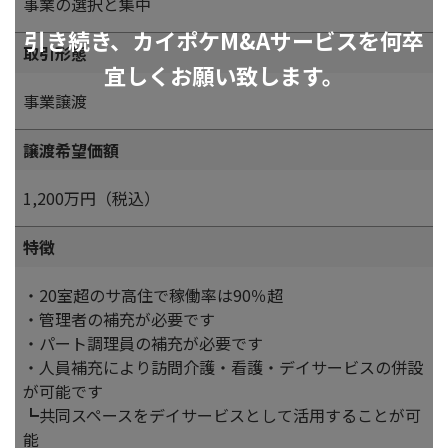
事業の選択と集中
引き続き、カイポケM&Aサービスを何卒
取引形態
宜しくお願い致します。
事業譲渡
譲渡希望価額
1,200万円（税込）
特徴
・20室超のサ高住で稼働率は90％超
・管理者の補充が必要です
・パート調理員の補充が必要です
・人員補充により訪問介護・看護・デイサービスの併設
が可能です
┗共同スペースをデイサービスとして活用することが可
能