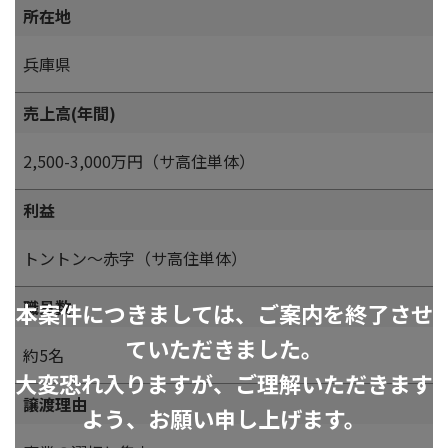
所在地
兵庫県
売上高(年間)
2,500-3,000万円（サ高住単体）
利益
トントン～赤字（サ高住単体）
職員数
本案件につきましては、ご案内を終了させ
ていただきました。
約5名
大変恐れ入りますが、ご理解いただきます
譲渡理由
よう、お願い申し上げます。