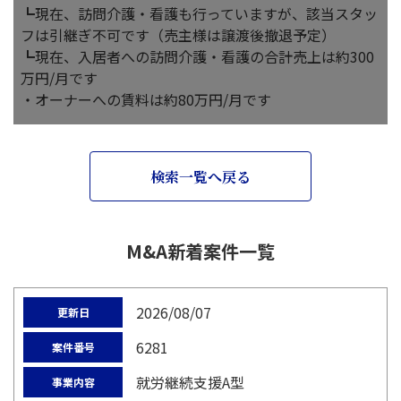
┗現在、訪問介護・看護も行っていますが、該当スタッ
フは引継ぎ不可です（売主様は譲渡後撤退予定）
┗現在、入居者への訪問介護・看護の合計売上は約300
万円/月です
・オーナーへの賃料は約80万円/月です
検索一覧へ戻る
M&A新着案件一覧
2026/08/07
更新日
6281
案件番号
就労継続支援A型
事業内容