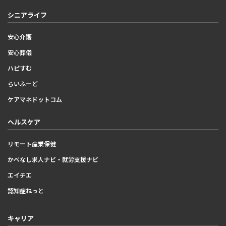
シニアライフ
安心介護
安心葬儀
ハピすむ
らいふーど
ケアマネドットコム
ヘルスケア
リモート産業保健
かべなし求人ナビ・就労支援ナビ
エイチエ
認知症ねっと
キャリア