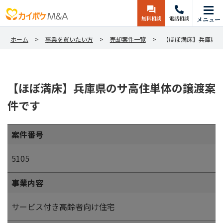
無料相談
電話相談
メニュー
ホーム
事業を買いたい方
売却案件一覧
【ほぼ満床】兵庫県の
【ほぼ満床】兵庫県のサ高住単体の譲渡案
件です
案件番号
5105
事業内容
サービス付き高齢者向け住宅