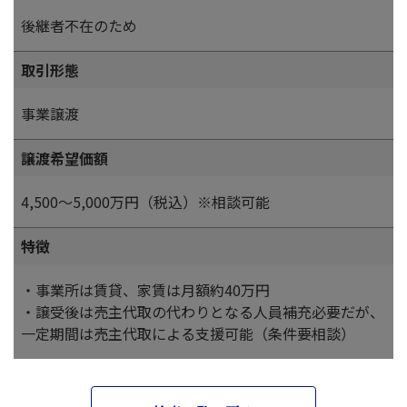
後継者不在のため
取引形態
事業譲渡
譲渡希望価額
4,500～5,000万円（税込）※相談可能
特徴
・事業所は賃貸、家賃は月額約40万円
・譲受後は売主代取の代わりとなる人員補充必要だが、
一定期間は売主代取による支援可能（条件要相談）