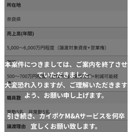
所在地
奈良県
売上高(年間)
5,000～6,000万円程度（譲渡対象資産+営業権）
利益
本案件につきましては、ご案内を終了させ
ていただきました。
500～700万円程度（営業利益+役員報酬+削減可能経
費）
大変恐れ入りますが、ご理解いただきます
よう、お願い申し上げます。
職員数
常勤5名、非常勤5名
引き続き、カイポケM&Aサービスを何卒
宜しくお願い致します。
譲渡理由