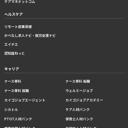
ケアマネドットコム
ヘルスケア
リモート産業保健
かべなし求人ナビ・就労支援ナビ
エイチエ
認知症ねっと
キャリア
ナース専科
ナース専科 転職
ナース専科 就職
ウェルミージョブ
カイゴジョブエージェント
カイゴジョブアカデミー
シカトル
ケア人材バンク
PTOT人材バンク
保育士人材バンク