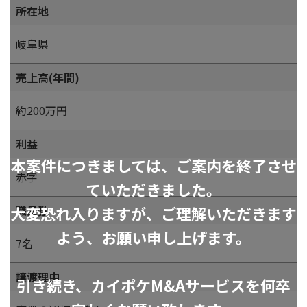
所在地
岐阜県
売上高(年間)
約200万円
利益
本案件につきましては、ご案内を終了させ
赤字
ていただきました。
大変恐れ入りますが、ご理解いただきます
職員数
よう、お願い申し上げます。
7名
譲渡理由
引き続き、カイポケM&Aサービスを何卒