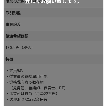
宜しくお願い致します。
事業の選択と集中のため
取引形態
事業譲渡
譲渡希望価額
130万円（税込）
特徴
・定員5名
・従業員の継続雇用可能
・資格保有者多数在籍
（児発管、看護師、保育士、PT）
・事業所は賃貸（月額22万円）
・送迎あり/車両2台保有