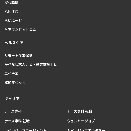
安心葬儀
ハピすむ
らいふーど
ケアマネドットコム
ヘルスケア
リモート産業保健
かべなし求人ナビ・就労支援ナビ
エイチエ
認知症ねっと
キャリア
ナース専科
ナース専科 転職
ナース専科 就職
ウェルミージョブ
カイゴジョブエージェント
カイゴジョブアカデミー