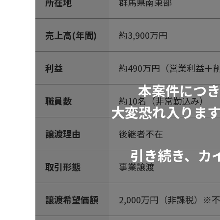
所在地
群馬県南東部
売上高(年間)
約3,900万円
利益
約490万円（営業利益＋
本案件につ
職員数
約10名（非常勤込み）
大変恐れ入りま
譲渡理由
後継者不在
引き続き、カ
取引形態
事業譲渡
譲渡希望価額
2,000万円（非課税）