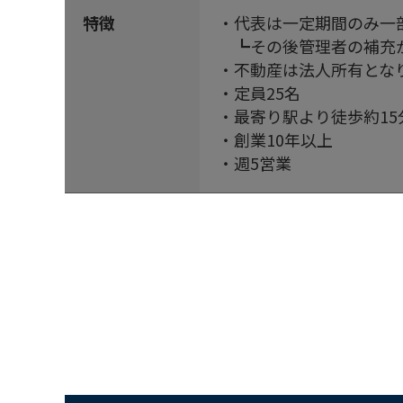
特徴
・代表は一定期間のみ一
┗その後管理者の補充
・不動産は法人所有とな
・定員25名
・最寄り駅より徒歩約15
・創業10年以上
・週5営業