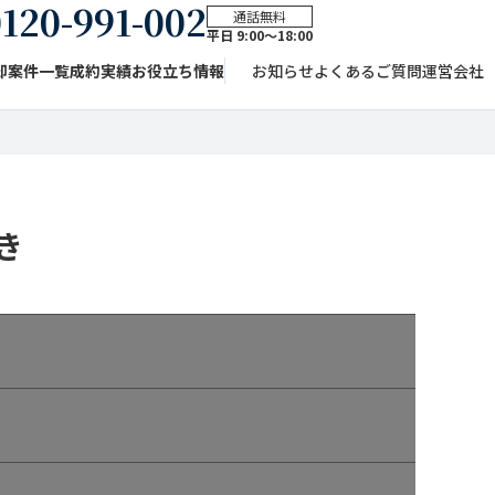
120-991-002
通話無料
平日 9:00〜18:00
却案件一覧
成約実績
お役立ち情報
お知らせ
よくあるご質問
運営会社
き