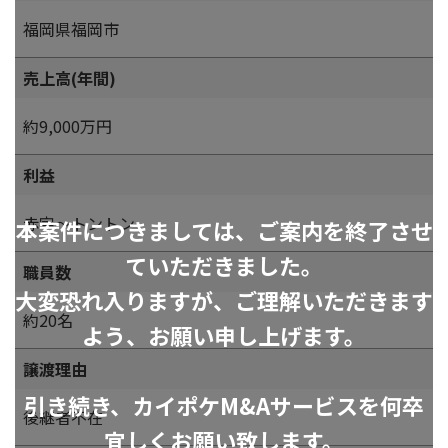
福岡県福岡市
売上高(年間)
約9,000万円
利益
赤字～トントン
本案件につきましては、ご案内を終了させ
ていただきました。
職員数
大変恐れ入りますが、ご理解いただきます
約20名
よう、お願い申し上げます。
譲渡理由
引き続き、カイポケM&Aサービスを何卒
後継者不在
宜しくお願い致します。