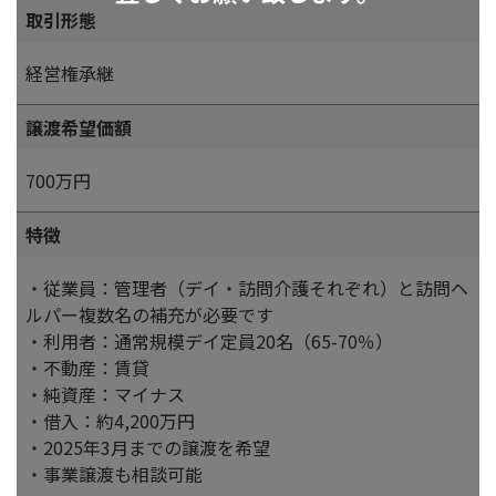
取引形態
経営権承継
譲渡希望価額
700万円
特徴
・従業員：管理者（デイ・訪問介護それぞれ）と訪問ヘ
ルパー複数名の補充が必要です
・利用者：通常規模デイ定員20名（65-70％）
・不動産：賃貸
・純資産：マイナス
・借入：約4,200万円
・2025年3月までの譲渡を希望
・事業譲渡も相談可能