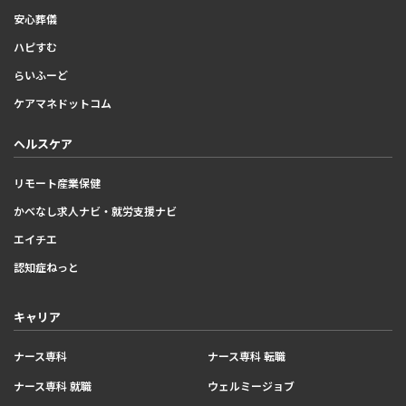
安心葬儀
ハピすむ
らいふーど
ケアマネドットコム
ヘルスケア
リモート産業保健
かべなし求人ナビ・就労支援ナビ
エイチエ
認知症ねっと
キャリア
ナース専科
ナース専科 転職
ナース専科 就職
ウェルミージョブ