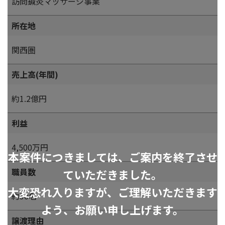
訪問鍼灸マッサージ事業
所在地
関西圏
売上高(年間)
約1.2億円
利益
4,500万円
本案件につきましては、ご案内を終了させ
職員数
ていただきました。
大変恐れ入りますが、ご理解いただきます
約30名
よう、お願い申し上げます。
譲渡理由