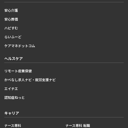
安心介護
安心葬儀
ハピすむ
らいふーど
ケアマネドットコム
ヘルスケア
リモート産業保健
かべなし求人ナビ・就労支援ナビ
エイチエ
認知症ねっと
キャリア
ナース専科
ナース専科 転職