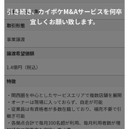
引き続き、カイポケM&Aサービスを何卒
事業の選択と集中
宜しくお願い致します。
取引形態
事業譲渡
譲渡希望価額
1.4億円（税込）
特徴
・関西圏を中心としたサービスエリアで複数店舗を展開
・オーナーは現場に入っておらず、自走が可能
・従業員は有資格者が多数在籍しており、補充不要で引
継ぎ可能
・各拠点合計で毎月300名超が利用、毎月利用者数が増