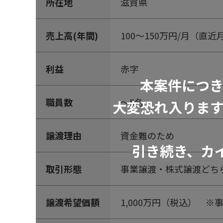
所在地
滋賀県
売上高(年間)
100～150万円/月（直近
利益
赤字
本案件につ
職員数
～5名
大変恐れ入りま
譲渡理由
資金難のため
引き続き、カ
取引形態
事業譲渡・株式譲渡どち
譲渡希望価額
1,000万円（税込） ※