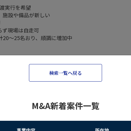
譲渡実行を希望
、施設や備品が新しい
籍
らず現場は自走可
20～25名おり、順調に増加中
検索一覧へ戻る
M&A新着案件一覧
事業内容
所在地