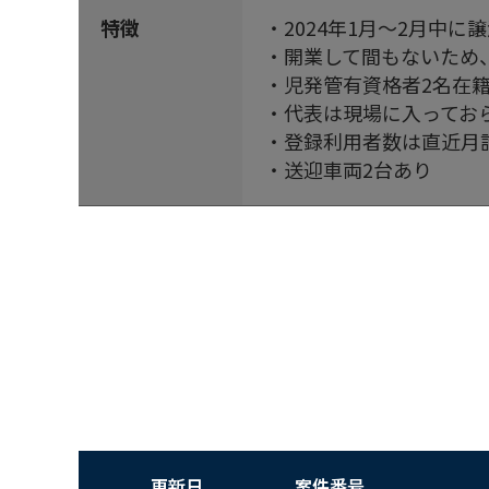
特徴
・2024年1月～2月中に
・開業して間もないため
・児発管有資格者2名在
・代表は現場に入ってお
・登録利用者数は直近月計
・送迎車両2台あり
更新日
案件番号