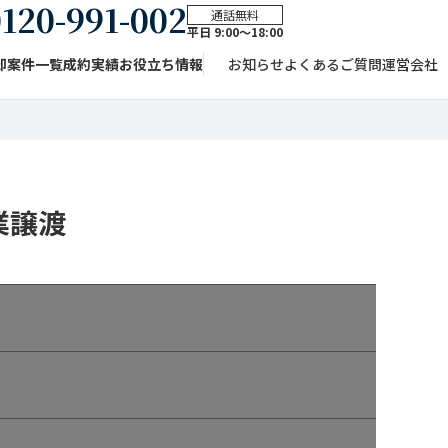
120-991-002
通話無料
平日 9:00〜18:00
却案件一覧
成約実績
お役立ち情報
お知らせ
よくあるご質問
運営会社
業譲渡