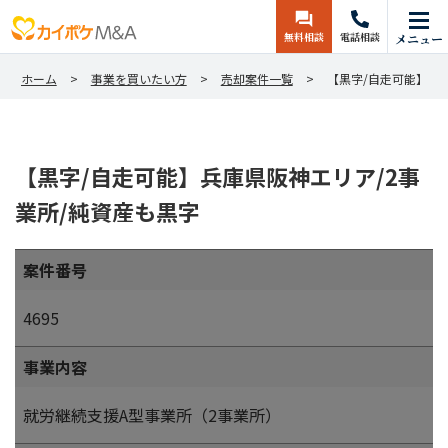
無料相談
電話相談
メニュー
ホーム
事業を買いたい方
売却案件一覧
【黒字/自走可能】兵
【黒字/自走可能】兵庫県阪神エリア/2事
業所/純資産も黒字
案件番号
4695
事業内容
就労継続支援A型事業所（2事業所）