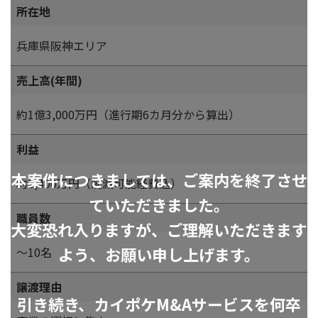
所在地
兵庫県阪神エリア
売上高(年間)
約1億3,000万円（進行期6カ月分から算出）
利益
本案件につきましては、ご案内を終了させ
約1,400万円（削減可能経費込）
ていただきました。
職員数
大変恐れ入りますが、ご理解いただきます
よう、お願い申し上げます。
～10名
譲渡理由
引き続き、カイポケM&Aサービスを何卒