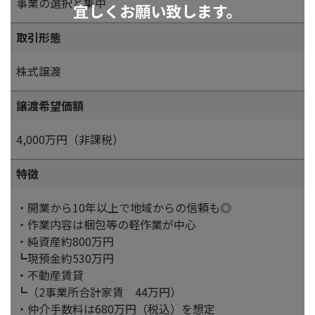
事業の選択と集中
宜しくお願い致します。
取引形態
株式譲渡
譲渡希望価額
4,000万円（非課税）
特徴
・開業から10年以上で地域からの信頼も◎
・作業内容は梱包等の軽作業が中心
・純資産約800万円
┗現預金約530万円
・不動産賃貸
┗（2事業所合計家賃 44万円）
・仲介手数料は680万円（税込）を想定