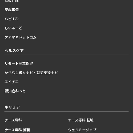
安心介護
安心葬儀
ハピすむ
らいふーど
ケアマネドットコム
ヘルスケア
リモート産業保健
かべなし求人ナビ・就労支援ナビ
エイチエ
認知症ねっと
キャリア
ナース専科
ナース専科 転職
ナース専科 就職
ウェルミージョブ