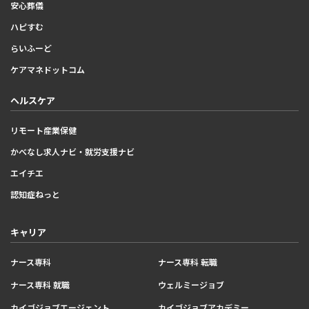
安心葬儀
ハピすむ
らいふーど
ケアマネドットコム
ヘルスケア
リモート産業保健
かべなし求人ナビ・就労支援ナビ
エイチエ
認知症ねっと
キャリア
ナース専科
ナース専科 転職
ナース専科 就職
ウェルミージョブ
カイゴジョブエージェント
カイゴジョブアカデミー