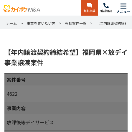
無料相談
電話相談
メニュー
ホーム
事業を買いたい方
売却案件一覧
【年内譲渡契約締結希
【年内譲渡契約締結希望】福岡県×放デイ
事業譲渡案件
案件番号
4622
事業内容
放課後等デイサービス