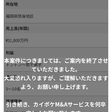
所在地
福岡県筑後地区
売上高(年間)
約1,800万円
利益
本案件につきましては、ご案内を終了させ
トントン～若干黒字
ていただきました。
大変恐れ入りますが、ご理解いただきます
職員数
よう、お願い申し上げます。
5～10名
譲渡理由
引き続き、カイポケM&Aサービスを何卒