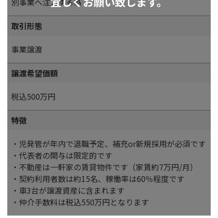
宜しくお願い致します。
別事業へ注力する為
取引形態
事業譲渡
譲渡希望価額
税込500万円
特徴
・児発管が年内で退職予定、補充or新規採用が必須です
・代表者の関与は限定的です
・不動産は一軒家の賃貸物件です（家賃約7万円/月）
・契約利用者数は約15名、稼働率は60％程度です
・車3台が譲渡資産に含まれます
・仲介手数料は税込550万円となります