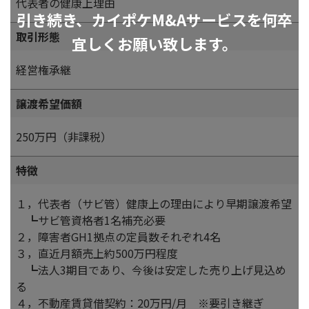
代表者の健康上理由
引き続き、カイポケM&Aサービスを何卒
取引形態
宜しくお願い致します。
経営権承継
譲渡希望価額
250万円（非課税）
特徴
１，代表者（サビ管）健康上の理由により早期譲渡希望
┗サビ管資格者1名補充必要
２，障害者GH1拠点の定員数それぞれ4名
３，直近月額売上約500万円程度
┗法人3期目であり、今後は安定した売り上げ見込め
る
４，不動産賃貸借契約：20万円/月 ※要引き継ぎ