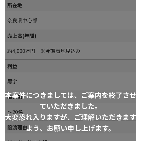
所在地
奈良県中心部
売上高(年間)
約4,000万円 ※今期着地見込み
利益
黒字
本案件につきましては、ご案内を終了させ
職員数
ていただきました。
～20名
大変恐れ入りますが、ご理解いただきます
よう、お願い申し上げます。
譲渡理由