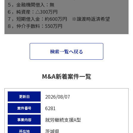
５，金融機関借入：無
６，純資産：△300万円
７，短期借入金：約600万円 ※譲渡時返済希望
８，仲介手数料：550万円
検索一覧へ戻る
M&A新着案件一覧
2026/08/07
更新日
6281
案件番号
就労継続支援A型
事業内容
茨城県
所在地