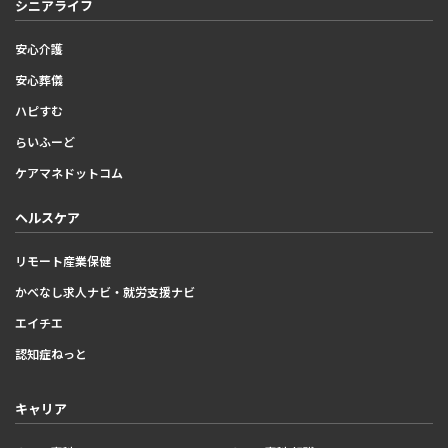
シニアライフ
安心介護
安心葬儀
ハピすむ
らいふーど
ケアマネドットコム
ヘルスケア
リモート産業保健
かべなし求人ナビ・就労支援ナビ
エイチエ
認知症ねっと
キャリア