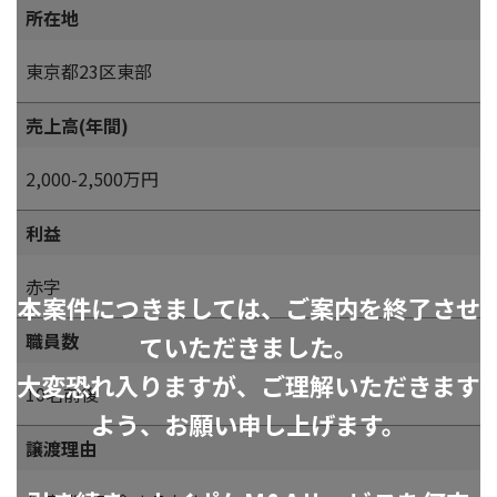
所在地
東京都23区東部
売上高(年間)
2,000-2,500万円
利益
赤字
本案件につきましては、ご案内を終了させ
職員数
ていただきました。
大変恐れ入りますが、ご理解いただきます
10名前後
よう、お願い申し上げます。
譲渡理由