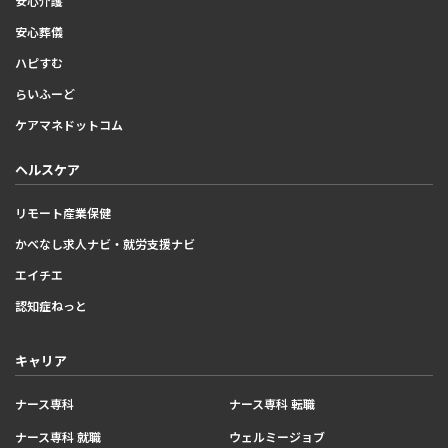
安心介護
安心葬儀
ハピすむ
らいふーど
ケアマネドットコム
ヘルスケア
リモート産業保健
かべなし求人ナビ・就労支援ナビ
エイチエ
認知症ねっと
キャリア
ナース専科
ナース専科 転職
ナース専科 就職
ウェルミージョブ