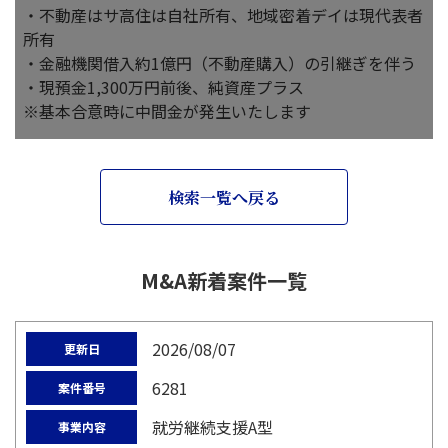
・不動産はサ高住は自社所有、地域密着デイは現代表者
所有
・金融機関借入約1億円（不動産購入）の引継ぎを伴う
・現預金1,300万円前後、純資産プラス
※基本合意時に中間金が発生いたします
検索一覧へ戻る
M&A新着案件一覧
2026/08/07
更新日
6281
案件番号
就労継続支援A型
事業内容