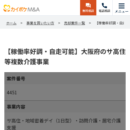
無料相談
電話相談
メニュー
ホーム
事業を買いたい方
売却案件一覧
【稼働率好調・自走可
【稼働率好調・自走可能】大阪府のサ高住
等複数介護事業
案件番号
4451
事業内容
サ高住・地域密着デイ（1日型）・訪問介護・居宅介護
支援