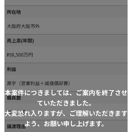
所在地
大阪府大阪市外
売上高(年間)
約8,500万円
利益
黒字（営業利益＋減価償却費）
本案件につきましては、ご案内を終了させ
職員数
ていただきました。
大変恐れ入りますが、ご理解いただきます
20～25名
よう、お願い申し上げます。
譲渡理由