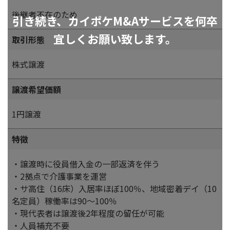
後継者不在のため
引き続き、カイポケM&Aサービスを何卒
宜しくお願い致します。
取引形態
株式譲渡
譲渡希望価額
1円譲渡
特徴
・譲渡時に役員借入金の一部返済を伴う
・2拠点で介護事業を運営
・サ高住（16床）入居率ほぼ100％、地域密着デイ（10
名定員）稼働率は90～100％
・現代表者は譲渡後2年程度の留任が可能
・人員補充不要