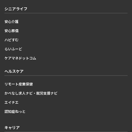
シニアライフ
安心介護
安心葬儀
ハピすむ
らいふーど
ケアマネドットコム
ヘルスケア
リモート産業保健
かべなし求人ナビ・就労支援ナビ
エイチエ
認知症ねっと
キャリア