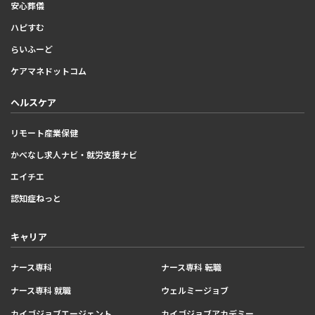
安心葬儀
ハピすむ
らいふーど
ケアマネドットコム
ヘルスケア
リモート産業保健
かべなし求人ナビ・就労支援ナビ
エイチエ
認知症ねっと
キャリア
ナース専科
ナース専科 転職
ナース専科 就職
ウェルミージョブ
カイゴジョブエージェント
カイゴジョブアカデミー