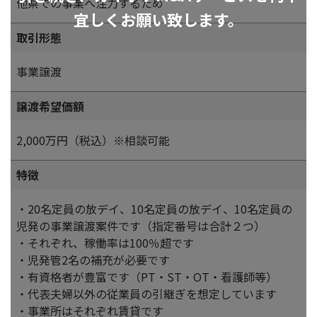
他県での事業へ注力するため
宜しくお願い致します。
取引形態
事業譲渡
譲渡希望価額
2,000万円（税込）※相談可能
特徴
・20名定員の放デイ、10名定員の放デイ、10名定員の
児発の事業譲渡案件です（指定番号は合計２つ）
・それぞれ、稼働率は100％超です
・児発管2名の補充が必要です
・有資格者が豊富です（PT・ST・OT・看護師等）
・代表夫婦以外の従業員の引継ぎを想定しています
・事業所はそれぞれ賃貸です