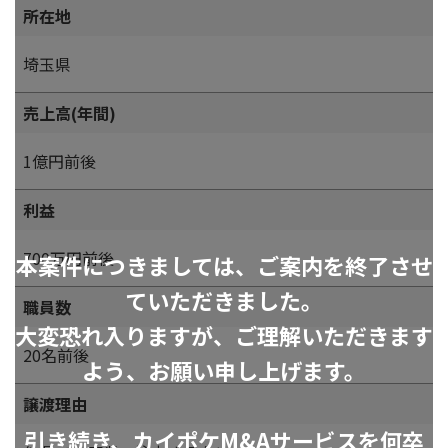
所在地
埼玉県
売上高(年間)
1億円前後
利益
700万円前後
本案件につきましては、ご案内を終了させ
ていただきました。
職員数
大変恐れ入りますが、ご理解いただきます
20名前後
よう、お願い申し上げます。
譲渡理由
引き続き、カイポケM&Aサービスを何卒