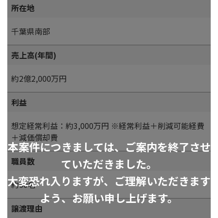
所在地
千葉県南部
売上高(年間)
約2億2,000万円
利益
想定経常利益：約3,000万円 ※経常利益＋削減可能経費
＋減価償却費
本案件につきましては、ご案内を終了させ
職員数
ていただきました。
大変恐れ入りますが、ご理解いただきます
約60名
よう、お願い申し上げます。
譲渡理由