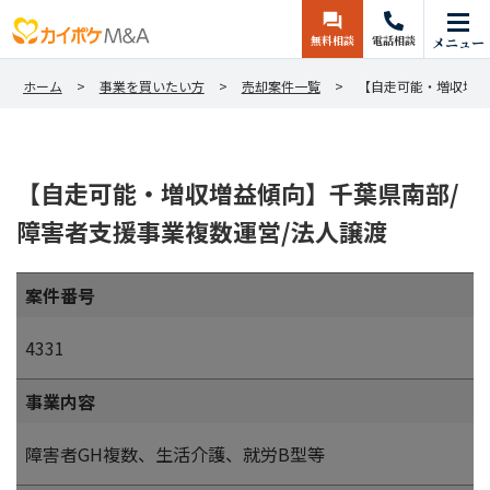
無料相談
電話相談
メニュー
ホーム
事業を買いたい方
売却案件一覧
【自走可能・増収増益
【自走可能・増収増益傾向】千葉県南部/
障害者支援事業複数運営/法人譲渡
案件番号
4331
事業内容
障害者GH複数、生活介護、就労B型等