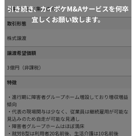
引き続き、カイポケM&Aサービスを何卒
事業の選択と集中のため
宜しくお願い致します。
取引形態
株式譲渡
譲渡希望価額
3億円（非課税）
特徴
・進行期に障害者グループホーム増設しており増収増益
傾向
・代表の現場関与は少なく、従業員は継続雇用が可能な
見込みのため自走が可能な見通し
・障害者グループホームはほぼ満床
・就労B型は利用者20名前後、生活介護は10名前後