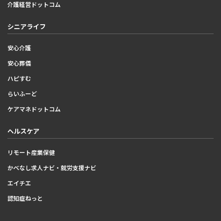
介護経営ドットコム
シニアライフ
安心介護
安心葬儀
ハピすむ
らいふーど
ケアマネドットコム
ヘルスケア
リモート産業保健
かべなし求人ナビ・就労支援ナビ
エイチエ
認知症ねっと