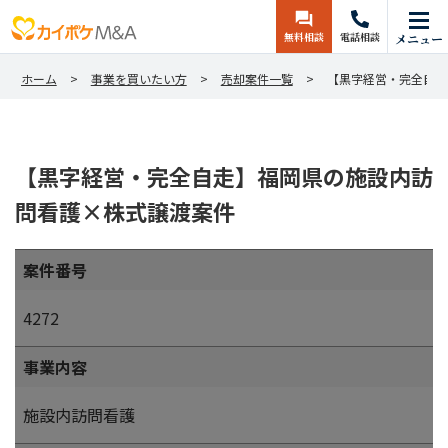
無料相談
電話相談
メニュー
ホーム
事業を買いたい方
売却案件一覧
【黒字経営・完全自走
【黒字経営・完全自走】福岡県の施設内訪
問看護×株式譲渡案件
案件番号
4272
事業内容
施設内訪問看護