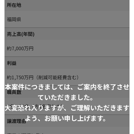
所在地
福岡県
売上高(年間)
約7,000万円
利益
約1,750万円（削減可能経費含む）
本案件につきましては、ご案内を終了させ
職員数
ていただきました。
大変恐れ入りますが、ご理解いただきます
5名～10名（内2名育休中）
よう、お願い申し上げます。
譲渡理由