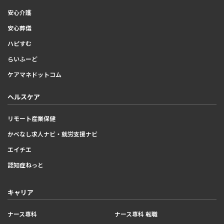
安心介護
安心葬儀
ハピすむ
らいふーど
ケアマネドットコム
ヘルスケア
リモート産業保健
かべなし求人ナビ・就労支援ナビ
エイチエ
認知症ねっと
キャリア
ナース専科
ナース専科 転職