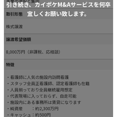
事業の選択と集中
引き続き、カイポケM&Aサービスを何卒
宜しくお願い致します。
取引形態
株式譲渡
譲渡希望価額
8,000万円（非課税、応相談）
特徴
・看護師に人気の施設内訪問看護
・スタッフ全員正看護師、認定看護師も在籍
・人員揃っており全員継続雇用想定
・代表現場に入っておらず、自走可能
・施設内にある事務所は賃貸になります
・純資産 ：約2,300万円
・キャッシュ：約500円