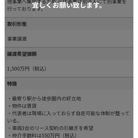
他事業へ集中するため ※代表者は別法人にて別事業を
宜しくお願い致します。
行っております。
取引形態
事業譲渡
譲渡希望価額
1,500万円（税込）
特徴
・最寄り駅から徒歩圏内の好立地
・物件は賃貸
・代表者は現場に入っておらず自走可能な体制が整って
いる。
・車両3台のリース契約の引継ぎを希望
・仲介手数料は550万円（税込）