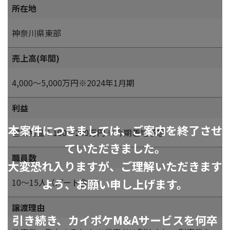
所在地
神奈川県東部
売上高(年間)
4,000～5,000万円※2024年1月期
利益
本案件につきましては、ご案内を終了させ
営業利益：100～200万円 ※今期着地予想
ていただきました。
職員数
大変恐れ入りますが、ご理解いただきます
よう、お願い申し上げます。
10～15人（パート含む）
譲渡理由
引き続き、カイポケM&Aサービスを何卒