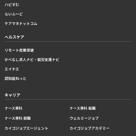
ハピすむ
らいふーど
ケアマネドットコム
ヘルスケア
リモート産業保健
かべなし求人ナビ・就労支援ナビ
エイチエ
認知症ねっと
キャリア
ナース専科
ナース専科 転職
ナース専科 就職
ウェルミージョブ
カイゴジョブエージェント
カイゴジョブアカデミー