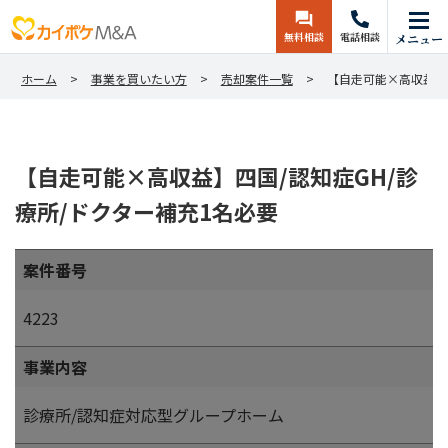
無料相談
電話相談
メニュー
ホーム
事業を買いたい方
売却案件一覧
【自走可能×高収益】四
【自走可能×高収益】四国/認知症GH/診
療所/ドクター補充1名必要
案件番号
4223
事業内容
診療所/認知症対応型グループホーム