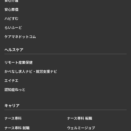
安心介護
安心葬儀
ハピすむ
らいふーど
ケアマネドットコム
ヘルスケア
リモート産業保健
かべなし求人ナビ・就労支援ナビ
エイチエ
認知症ねっと
キャリア
ナース専科
ナース専科 転職
ナース専科 就職
ウェルミージョブ