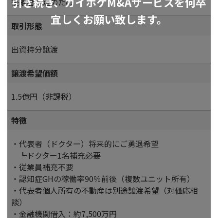
引き続き、カイポケM&Aサービスを何卒
後継者不足のため
宜しくお願い致します。
取引形態
出資持分譲渡
譲渡希望価額
1.5億円（非課税）
特徴
・代表者（ドクター）将来的にご勇退希望
┗ドクター1名補充必要
・従業員補充不要
・認知症GHの稼働率90％前後（複数ユニット所有）
・代表者個人所有の不動産は別途譲渡希望（対価応相
談）
・金融機関借入：約7,500万円