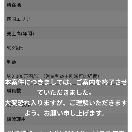
所在地
四国エリア
売上高(年間)
約3億円
利益
約2,000万円/年 （営業利益＋削減可能経費）
本案件につきましては、ご案内を終了させ
職員数
ていただきました。
大変恐れ入りますが、ご理解いただきます
60名～80名
よう、お願い申し上げます。
譲渡理由