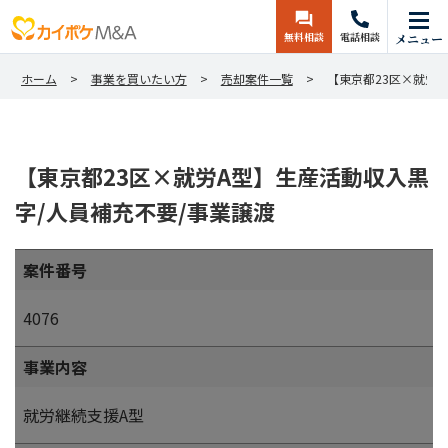
無料相談
電話相談
メニュー
ホーム
事業を買いたい方
売却案件一覧
【東京都23区×就労
【東京都23区×就労A型】生産活動収入黒
字/人員補充不要/事業譲渡
案件番号
4076
事業内容
就労継続支援A型