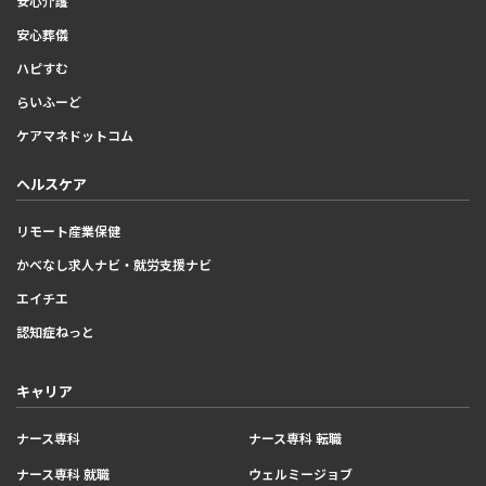
安心介護
安心葬儀
ハピすむ
らいふーど
ケアマネドットコム
ヘルスケア
リモート産業保健
かべなし求人ナビ・就労支援ナビ
エイチエ
認知症ねっと
キャリア
ナース専科
ナース専科 転職
ナース専科 就職
ウェルミージョブ