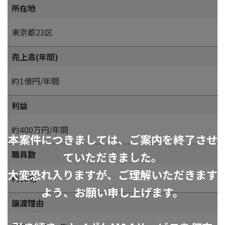
所在地
東京都23区
売上高(年間)
約1億円/年間
利益
約400万円/年間
本案件につきましては、ご案内を終了させ
職員数
ていただきました。
大変恐れ入りますが、ご理解いただきます
約10名
よう、お願い申し上げます。
譲渡理由