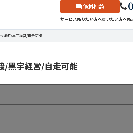
0
無料相談
サービス
売りたい方へ
買いたい方へ
売
式譲渡/黒字経営/自走可能
/黒字経営/自走可能