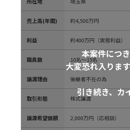
所在地
埼玉県
売上高(年間)
約4,500万円
利益
約400万円（実態利益）
本案件につ
職員数
10名～15名
大変恐れ入りま
譲渡理由
後継者不在の為
引き続き、カ
取引形態
株式譲渡
譲渡希望価額
2,000万円（応相談）