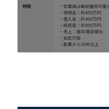
特徴
・従業員は継続雇用可能
・現預金：約450万円
・借入金：約400万円
・純資産：約450万円
・売上：毎年増収傾向
・自走可能
・創業から20年以上