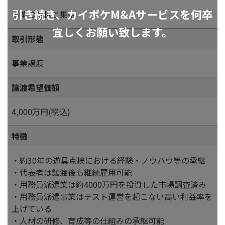
引き続き、カイポケM&Aサービスを何卒
事業の選択と集中
宜しくお願い致します。
取引形態
事業譲渡
譲渡希望価額
4,000万円(税込)
特徴
・約30年の遊具点検における経験・ノウハウ等の承継
・代表者は譲渡後も継続雇用可能
・用務員派遣業は約4000万円を投資した市場調査済み
・用務員派遣事業はテスト運営を起こない高い利益率を
上げている
・人材の研修、育成等の仕組みの承継可能