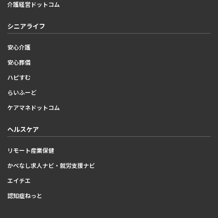
介護経営ドットコム
シニアライフ
安心介護
安心葬儀
ハピすむ
らいふーど
ケアマネドットコム
ヘルスケア
リモート産業保健
かべなし求人ナビ・就労支援ナビ
エイチエ
認知症ねっと