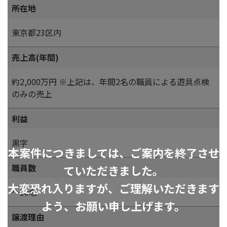
所在地
東京都23区内
売上高(年間)
約2,000万円 ※上記は、年間2名の職員による遊具点検
のみの売上
利益
黒字
本案件につきましては、ご案内を終了させ
職員数
ていただきました。
大変恐れ入りますが、ご理解いただきます
～10名
よう、お願い申し上げます。
譲渡理由