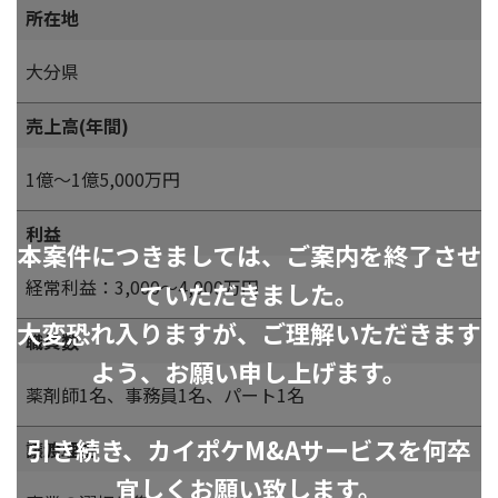
所在地
大分県
売上高(年間)
1億～1億5,000万円
利益
本案件につきましては、ご案内を終了させ
経常利益：3,000～4,000万円
ていただきました。
大変恐れ入りますが、ご理解いただきます
職員数
よう、お願い申し上げます。
薬剤師1名、事務員1名、パート1名
引き続き、カイポケM&Aサービスを何卒
譲渡理由
宜しくお願い致します。