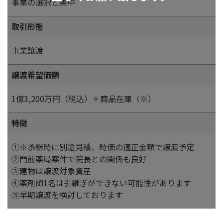
事業の選択と集中
取引形態
事業譲渡
譲渡希望価額
1億3,200万円（税込）＋商品在庫（※）
特徴
①※承継時に別途見積、時価の適正金額で譲渡予定
②門前薬局案件で院長との関係も良好
③建物は譲渡対象資産
④薬剤師1名は引継ぎができない可能性があります
⑤早期譲渡を検討しております