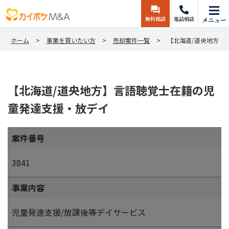
無料相談
電話相談
メニュー
ホーム
事業を買いたい方
売却案件一覧
【北海道/道央地方】
【北海道/道央地方】言語聴覚士在籍の児
童発達支援・放デイ
案件番号
3841
事業内容
児童発達支援/放課後等デイサービス