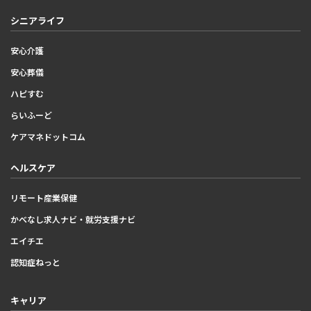
シニアライフ
安心介護
安心葬儀
ハピすむ
らいふーど
ケアマネドットコム
ヘルスケア
リモート産業保健
かべなし求人ナビ・就労支援ナビ
エイチエ
認知症ねっと
キャリア