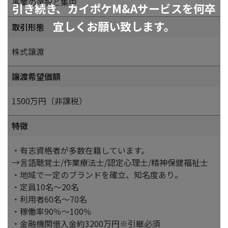
事業の選択と集中
引き続き、カイポケM&Aサービスを何卒
宜しくお願い致します。
取引形態
株式譲渡
譲渡希望価額
1500万円（非課税）
特徴
・有志資格者が多数在籍しています。
→言語聴覚士/作業療法士/認定心理士/精神保健福祉士
・地域で一定のブランドを確立、知名度あり。
・定員10名～20名
・利用者60名～70名
・稼働率90％～100％
・金融機関借入金約3200万円※引継必須