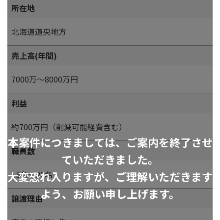
所在地
北海道道央地方
売上高(年間)
7000万～8000万円
利益
約700万円（削減可能経費含む）
本案件につきましては、ご案内を終了させ
職員数
ていただきました。
大変恐れ入りますが、ご理解いただきます
15名～20名
よう、お願い申し上げます。
譲渡理由